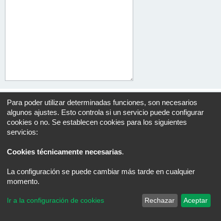
Para poder utilizar determinadas funciones, son necesarios
algunos ajustes. Esto controla si un servicio puede configurar
cookies o no. Se establecen cookies para los siguientes
Índice general
Todos los horarios son
UTC+02:00
servicios:
Desarrollado por
phpBB
® Forum Software © phpBB Limited
Traducción al español por
phpBB España
Cookies técnicamente necesarias
.
Privacidad
|
Condiciones
La configuración se puede cambiar más tarde en cualquier
momento.
Ir a la configuración de cookies
Rechazar
Aceptar