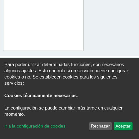
Para poder utilizar determinadas funciones, son necesarios
algunos ajustes. Esto controla si un servicio puede configurar
cookies o no. Se establecen cookies para los siguientes
Índice general
Todos los horarios son
UTC+02:00
servicios:
Desarrollado por
phpBB
® Forum Software © phpBB Limited
Traducción al español por
phpBB España
Cookies técnicamente necesarias
.
Privacidad
|
Condiciones
La configuración se puede cambiar más tarde en cualquier
momento.
Ir a la configuración de cookies
Rechazar
Aceptar