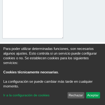
Para poder utilizar determinadas funciones, son necesarios
algunos ajustes. Esto controla si un servicio puede configurar
cookies o no. Se establecen cookies para los siguientes
Índice general
Todos los horarios son
UTC+02:00
servicios:
Desarrollado por
phpBB
® Forum Software © phpBB Limited
Traducción al español por
phpBB España
Cookies técnicamente necesarias
.
Privacidad
|
Condiciones
La configuración se puede cambiar más tarde en cualquier
momento.
Ir a la configuración de cookies
Rechazar
Aceptar