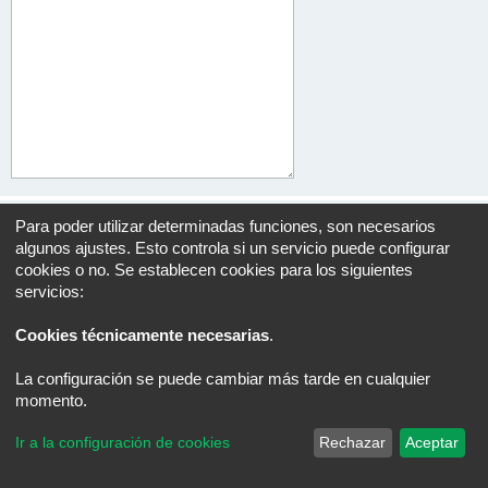
Para poder utilizar determinadas funciones, son necesarios
algunos ajustes. Esto controla si un servicio puede configurar
cookies o no. Se establecen cookies para los siguientes
Índice general
Todos los horarios son
UTC+02:00
servicios:
Desarrollado por
phpBB
® Forum Software © phpBB Limited
Traducción al español por
phpBB España
Cookies técnicamente necesarias
.
Privacidad
|
Condiciones
La configuración se puede cambiar más tarde en cualquier
momento.
Ir a la configuración de cookies
Rechazar
Aceptar