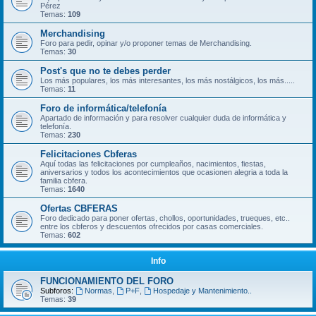
Pérez
Temas:
109
Merchandising
Foro para pedir, opinar y/o proponer temas de Merchandising.
Temas:
30
Post's que no te debes perder
Los más populares, los más interesantes, los más nostálgicos, los más.....
Temas:
11
Foro de informática/telefonía
Apartado de información y para resolver cualquier duda de informática y
telefonía.
Temas:
230
Felicitaciones Cbferas
Aquí todas las felicitaciones por cumpleaños, nacimientos, fiestas,
aniversarios y todos los acontecimientos que ocasionen alegria a toda la
familia cbfera.
Temas:
1640
Ofertas CBFERAS
Foro dedicado para poner ofertas, chollos, oportunidades, trueques, etc..
entre los cbferos y descuentos ofrecidos por casas comerciales.
Temas:
602
Info
FUNCIONAMIENTO DEL FORO
Subforos:
Normas
,
P+F
,
Hospedaje y Mantenimiento..
Temas:
39