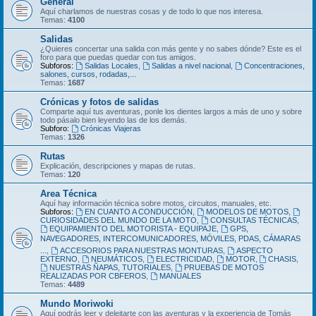
General
Aquí charlamos de nuestras cosas y de todo lo que nos interesa.
Temas:
4100
Salidas
¿Quieres concertar una salida con más gente y no sabes dónde? Este es el
foro para que puedas quedar con tus amigos.
Subforos:
Salidas Locales
,
Salidas a nivel nacional
,
Concentraciones,
salones, cursos, rodadas,...
Temas:
1687
Crónicas y fotos de salidas
Comparte aquí tus aventuras, ponle los dientes largos a más de uno y sobre
todo pásalo bien leyendo las de los demás.
Subforo:
Crónicas Viajeras
Temas:
1326
Rutas
Explicación, descripciones y mapas de rutas.
Temas:
120
Area Técnica
Aquí hay información técnica sobre motos, circuitos, manuales, etc.
Subforos:
EN CUANTO A CONDUCCIÓN
,
MODELOS DE MOTOS
,
CURIOSIDADES DEL MUNDO DE LA MOTO
,
CONSULTAS TÉCNICAS
,
EQUIPAMIENTO DEL MOTORISTA - EQUIPAJE
,
GPS,
NAVEGADORES, INTERCOMUNICADORES, MÓVILES, PDAS, CÁMARAS
...
,
ACCESORIOS PARA NUESTRAS MONTURAS
,
ASPECTO
EXTERNO
,
NEUMÁTICOS
,
ELECTRICIDAD
,
MOTOR
,
CHASIS
,
NUESTRAS ÑAPAS, TUTORIALES
,
PRUEBAS DE MOTOS
REALIZADAS POR CBFEROS
,
MANUALES
Temas:
4489
Mundo Moriwoki
Aquí podrás leer y deleitarte con las aventuras y la experiencia de Tomás