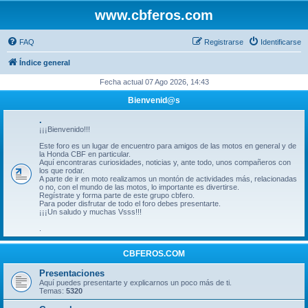
www.cbferos.com
FAQ
Registrarse
Identificarse
Índice general
Fecha actual 07 Ago 2026, 14:43
Bienvenid@s
.
¡¡¡Bienvenido!!!
Este foro es un lugar de encuentro para amigos de las motos en general y de
la Honda CBF en particular.
Aquí encontraras curiosidades, noticias y, ante todo, unos compañeros con
los que rodar.
A parte de ir en moto realizamos un montón de actividades más, relacionadas
o no, con el mundo de las motos, lo importante es divertirse.
Regístrate y forma parte de este grupo cbfero.
Para poder disfrutar de todo el foro debes presentarte.
¡¡¡Un saludo y muchas Vsss!!!
.
CBFEROS.COM
Presentaciones
Aquí puedes presentarte y explicarnos un poco más de ti.
Temas:
5320