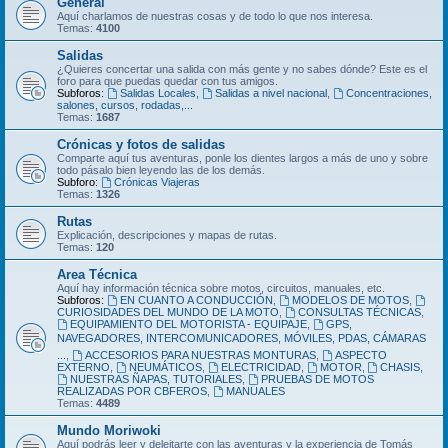
General
Aquí charlamos de nuestras cosas y de todo lo que nos interesa.
Temas:
4100
Salidas
¿Quieres concertar una salida con más gente y no sabes dónde? Este es el
foro para que puedas quedar con tus amigos.
Subforos:
Salidas Locales
,
Salidas a nivel nacional
,
Concentraciones,
salones, cursos, rodadas,...
Temas:
1687
Crónicas y fotos de salidas
Comparte aquí tus aventuras, ponle los dientes largos a más de uno y sobre
todo pásalo bien leyendo las de los demás.
Subforo:
Crónicas Viajeras
Temas:
1326
Rutas
Explicación, descripciones y mapas de rutas.
Temas:
120
Area Técnica
Aquí hay información técnica sobre motos, circuitos, manuales, etc.
Subforos:
EN CUANTO A CONDUCCIÓN
,
MODELOS DE MOTOS
,
CURIOSIDADES DEL MUNDO DE LA MOTO
,
CONSULTAS TÉCNICAS
,
EQUIPAMIENTO DEL MOTORISTA - EQUIPAJE
,
GPS,
NAVEGADORES, INTERCOMUNICADORES, MÓVILES, PDAS, CÁMARAS
...
,
ACCESORIOS PARA NUESTRAS MONTURAS
,
ASPECTO
EXTERNO
,
NEUMÁTICOS
,
ELECTRICIDAD
,
MOTOR
,
CHASIS
,
NUESTRAS ÑAPAS, TUTORIALES
,
PRUEBAS DE MOTOS
REALIZADAS POR CBFEROS
,
MANUALES
Temas:
4489
Mundo Moriwoki
Aquí podrás leer y deleitarte con las aventuras y la experiencia de Tomás