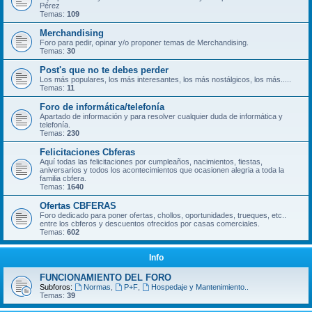
Pérez
Temas:
109
Merchandising
Foro para pedir, opinar y/o proponer temas de Merchandising.
Temas:
30
Post's que no te debes perder
Los más populares, los más interesantes, los más nostálgicos, los más.....
Temas:
11
Foro de informática/telefonía
Apartado de información y para resolver cualquier duda de informática y
telefonía.
Temas:
230
Felicitaciones Cbferas
Aquí todas las felicitaciones por cumpleaños, nacimientos, fiestas,
aniversarios y todos los acontecimientos que ocasionen alegria a toda la
familia cbfera.
Temas:
1640
Ofertas CBFERAS
Foro dedicado para poner ofertas, chollos, oportunidades, trueques, etc..
entre los cbferos y descuentos ofrecidos por casas comerciales.
Temas:
602
Info
FUNCIONAMIENTO DEL FORO
Subforos:
Normas
,
P+F
,
Hospedaje y Mantenimiento..
Temas:
39