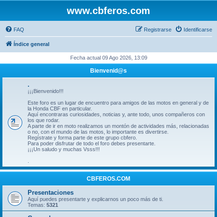
www.cbferos.com
FAQ
Registrarse
Identificarse
Índice general
Fecha actual 09 Ago 2026, 13:09
Bienvenid@s
.
¡¡¡Bienvenido!!!
Este foro es un lugar de encuentro para amigos de las motos en general y de
la Honda CBF en particular.
Aquí encontraras curiosidades, noticias y, ante todo, unos compañeros con
los que rodar.
A parte de ir en moto realizamos un montón de actividades más, relacionadas
o no, con el mundo de las motos, lo importante es divertirse.
Regístrate y forma parte de este grupo cbfero.
Para poder disfrutar de todo el foro debes presentarte.
¡¡¡Un saludo y muchas Vsss!!!
.
CBFEROS.COM
Presentaciones
Aquí puedes presentarte y explicarnos un poco más de ti.
Temas:
5321