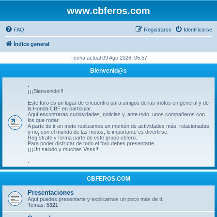
www.cbferos.com
FAQ
Registrarse
Identificarse
Índice general
Fecha actual 09 Ago 2026, 05:57
Bienvenid@s
.
¡¡¡Bienvenido!!!
Este foro es un lugar de encuentro para amigos de las motos en general y de
la Honda CBF en particular.
Aquí encontraras curiosidades, noticias y, ante todo, unos compañeros con
los que rodar.
A parte de ir en moto realizamos un montón de actividades más, relacionadas
o no, con el mundo de las motos, lo importante es divertirse.
Regístrate y forma parte de este grupo cbfero.
Para poder disfrutar de todo el foro debes presentarte.
¡¡¡Un saludo y muchas Vsss!!!
.
CBFEROS.COM
Presentaciones
Aquí puedes presentarte y explicarnos un poco más de ti.
Temas:
5321