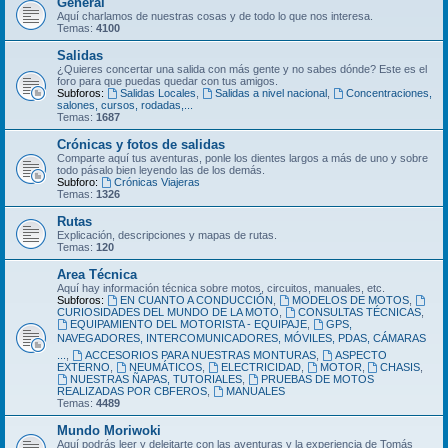
General
Aquí charlamos de nuestras cosas y de todo lo que nos interesa.
Temas:
4100
Salidas
¿Quieres concertar una salida con más gente y no sabes dónde? Este es el
foro para que puedas quedar con tus amigos.
Subforos:
Salidas Locales
,
Salidas a nivel nacional
,
Concentraciones,
salones, cursos, rodadas,...
Temas:
1687
Crónicas y fotos de salidas
Comparte aquí tus aventuras, ponle los dientes largos a más de uno y sobre
todo pásalo bien leyendo las de los demás.
Subforo:
Crónicas Viajeras
Temas:
1326
Rutas
Explicación, descripciones y mapas de rutas.
Temas:
120
Area Técnica
Aquí hay información técnica sobre motos, circuitos, manuales, etc.
Subforos:
EN CUANTO A CONDUCCIÓN
,
MODELOS DE MOTOS
,
CURIOSIDADES DEL MUNDO DE LA MOTO
,
CONSULTAS TÉCNICAS
,
EQUIPAMIENTO DEL MOTORISTA - EQUIPAJE
,
GPS,
NAVEGADORES, INTERCOMUNICADORES, MÓVILES, PDAS, CÁMARAS
...
,
ACCESORIOS PARA NUESTRAS MONTURAS
,
ASPECTO
EXTERNO
,
NEUMÁTICOS
,
ELECTRICIDAD
,
MOTOR
,
CHASIS
,
NUESTRAS ÑAPAS, TUTORIALES
,
PRUEBAS DE MOTOS
REALIZADAS POR CBFEROS
,
MANUALES
Temas:
4489
Mundo Moriwoki
Aquí podrás leer y deleitarte con las aventuras y la experiencia de Tomás