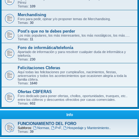
Pérez
Temas:
109
Merchandising
Foro para pedir, opinar y/o proponer temas de Merchandising.
Temas:
30
Post's que no te debes perder
Los más populares, los más interesantes, los más nostálgicos, los más.....
Temas:
11
Foro de informática/telefonía
Apartado de información y para resolver cualquier duda de informática y
telefonía.
Temas:
230
Felicitaciones Cbferas
Aquí todas las felicitaciones por cumpleaños, nacimientos, fiestas,
aniversarios y todos los acontecimientos que ocasionen alegria a toda la
familia cbfera.
Temas:
1640
Ofertas CBFERAS
Foro dedicado para poner ofertas, chollos, oportunidades, trueques, etc..
entre los cbferos y descuentos ofrecidos por casas comerciales.
Temas:
602
Info
FUNCIONAMIENTO DEL FORO
Subforos:
Normas
,
P+F
,
Hospedaje y Mantenimiento..
Temas:
39