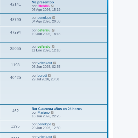
Me presentoo
42141
V
por
Richi85
e
05 Ago 2026, 15:19
r
ú
V
por
penelope
48790
l
e
04 Ago 2026, 20:53
t
r
i
ú
V
por
ceferalu
m
47294
l
e
19 Jun 2026, 18:18
o
t
r
m
i
ú
e
m
l
n
V
por
ceferalu
o
25055
t
s
e
11 Ene 2026, 12:18
m
i
a
r
e
m
j
ú
n
o
e
l
s
V
por
voieskaut
m
1198
t
a
e
05 Jun 2025, 02:55
e
i
j
r
n
m
e
ú
s
V
por
burudi
o
40425
l
a
e
29 Jul 2026, 23:50
m
t
j
r
e
i
e
ú
n
m
l
s
o
t
a
m
i
j
e
m
e
n
o
s
m
Re: Cuarenta años en 24 hores
462
a
e
V
por
Mariano
j
n
e
16 Jun 2026, 22:25
e
s
r
a
ú
V
por
penelope
1295
j
l
e
20 Jun 2026, 12:30
e
t
r
i
ú
V
por
voieskaut