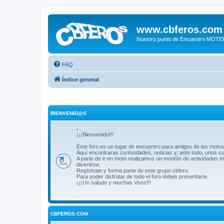
www.cbferos.com
Nuestro punto de Encuentro MOT
FAQ
Índice general
BIENVENID@S
.
¡¡¡Bienvenido!!!
Este foro es un lugar de encuentro para amigos de las motos
Aquí encontraras curiosidades, noticias y, ante todo, unos 
A parte de ir en moto realizamos un montón de actividades m
divertirse.
Regístrate y forma parte de este grupo cbfero.
Para poder disfrutar de todo el foro debes presentarte.
¡¡¡Un saludo y muchas Vsss!!!
.
CBFEROS.COM