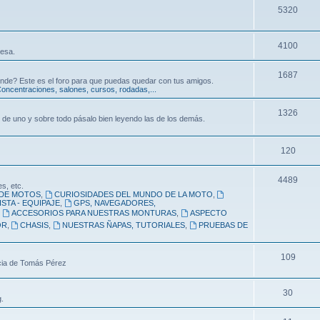
5320
4100
resa.
1687
nde? Este es el foro para que puedas quedar con tus amigos.
oncentraciones, salones, cursos, rodadas,...
1326
 de uno y sobre todo pásalo bien leyendo las de los demás.
120
4489
s, etc.
DE MOTOS
,
CURIOSIDADES DEL MUNDO DE LA MOTO
,
STA - EQUIPAJE
,
GPS, NAVEGADORES,
,
ACCESORIOS PARA NUESTRAS MONTURAS
,
ASPECTO
OR
,
CHASIS
,
NUESTRAS ÑAPAS, TUTORIALES
,
PRUEBAS DE
109
ncia de Tomás Pérez
30
.