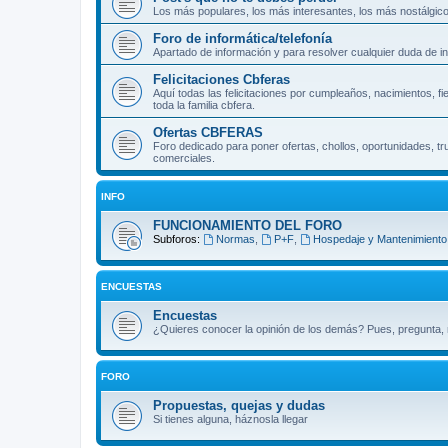
Los más populares, los más interesantes, los más nostálgicos
Foro de informática/telefonía
Apartado de información y para resolver cualquier duda de inf
Felicitaciones Cbferas
Aquí todas las felicitaciones por cumpleaños, nacimientos, f
toda la familia cbfera.
Ofertas CBFERAS
Foro dedicado para poner ofertas, chollos, oportunidades, tr
comerciales.
INFO
FUNCIONAMIENTO DEL FORO
Subforos:
Normas
,
P+F
,
Hospedaje y Mantenimiento.
ENCUESTAS
Encuestas
¿Quieres conocer la opinión de los demás? Pues, pregunta, n
FORO
Propuestas, quejas y dudas
Si tienes alguna, háznosla llegar