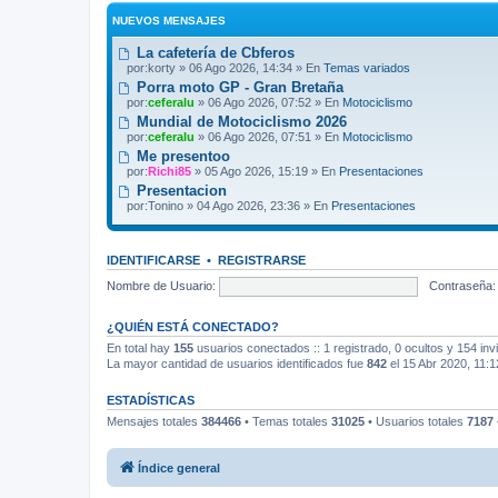
NUEVOS MENSAJES
La cafetería de Cbferos
por:
korty
» 06 Ago 2026, 14:34 » En
Temas variados
Porra moto GP - Gran Bretaña
por:
ceferalu
» 06 Ago 2026, 07:52 » En
Motociclismo
Mundial de Motociclismo 2026
por:
ceferalu
» 06 Ago 2026, 07:51 » En
Motociclismo
Me presentoo
por:
Richi85
» 05 Ago 2026, 15:19 » En
Presentaciones
Presentacion
por:
Tonino
» 04 Ago 2026, 23:36 » En
Presentaciones
IDENTIFICARSE
•
REGISTRARSE
Nombre de Usuario:
Contraseña:
¿QUIÉN ESTÁ CONECTADO?
En total hay
155
usuarios conectados :: 1 registrado, 0 ocultos y 154 inv
La mayor cantidad de usuarios identificados fue
842
el 15 Abr 2020, 11:1
ESTADÍSTICAS
Mensajes totales
384466
• Temas totales
31025
• Usuarios totales
7187
Índice general