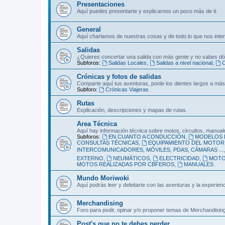
Presentaciones
Aquí puedes presentarte y explicarnos un poco más de ti.
General
Aquí charlamos de nuestras cosas y de todo lo que nos inte
Salidas
¿Quieres concertar una salida con más gente y no sabes dó
Subforos:
Salidas Locales
,
Salidas a nivel nacional
,
C
Crónicas y fotos de salidas
Comparte aquí tus aventuras, ponle los dientes largos a más
Subforo:
Crónicas Viajeras
Rutas
Explicación, descripciones y mapas de rutas.
Area Técnica
Aquí hay información técnica sobre motos, circuitos, manuale
Subforos:
EN CUANTO A CONDUCCIÓN
,
MODELOS 
CONSULTAS TÉCNICAS
,
EQUIPAMIENTO DEL MOTORI
INTERCOMUNICADORES, MÓVILES, PDAS, CÁMARAS ...
EXTERNO
,
NEUMÁTICOS
,
ELECTRICIDAD
,
MOT
MOTOS REALIZADAS POR CBFEROS
,
MANUALES
Mundo Moriwoki
Aquí podrás leer y deleitarte con las aventuras y la experie
Merchandising
Foro para pedir, opinar y/o proponer temas de Merchandising
Post's que no te debes perder