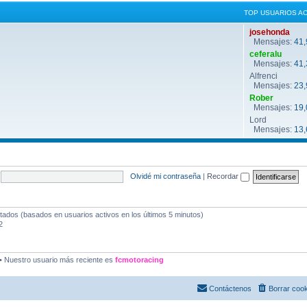
TOP USUARIOS A
josehonda
Mensajes:
41,
ceferalu
Mensajes:
41,
Alfrenci
Mensajes:
23,
Rober
Mensajes:
19,
Lord
Mensajes:
13,
Olvidé mi contraseña
|
Recordar
itados (basados en usuarios activos en los últimos 5 minutos)
2
• Nuestro usuario más reciente es
fcmotoracing
Contáctenos
Borrar coo