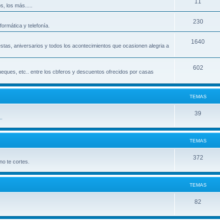
11
, los más.....
230
ormática y telefonía.
1640
iestas, aniversarios y todos los acontecimientos que ocasionen alegria a
602
ueques, etc.. entre los cbferos y descuentos ofrecidos por casas
TEMAS
39
.
TEMAS
372
o te cortes.
TEMAS
82