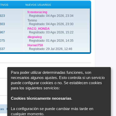
ú
n
l
CTIVOS
NUEVOS USUARIOS
s
t
a
i
j
fcmotoracing
m
e
923
Registrado: 04 Ago 2026, 23:34
o
m
Tonino
e
303
Registrado: 04 Ago 2026, 23:30
n
PACO_HONDA
s
a
967
Registrado: 03 Ago 2026, 15:22
j
diegoalxg
e
075
Registrado: 01 Ago 2026, 14:35
Hornet750
637
Registrado: 29 Jul 2026, 12:46
Para poder utilizar determinadas funciones, son
necesarios algunos ajustes. Esto controla si un servicio
puede configurar cookies o no. Se establecen cookies
para los siguientes servicios:
Cookies técnicamente necesarias
.
La configuración se puede cambiar más tarde en
kies
Configuración de cookies
Todos los horarios son
UTC+02:00
cualquier momento.