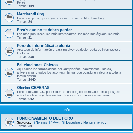
Pérez
Temas:
109
Merchandising
Foro para pedir, opinar y/o proponer temas de Merchandising.
Temas:
30
Post's que no te debes perder
Los más populares, los más interesantes, los más nostálgicos, los más.....
Temas:
11
Foro de informática/telefonía
Apartado de información y para resolver cualquier duda de informática y
telefonía.
Temas:
230
Felicitaciones Cbferas
Aquí todas las felicitaciones por cumpleaños, nacimientos, fiestas,
aniversarios y todos los acontecimientos que ocasionen alegria a toda la
familia cbfera.
Temas:
1640
Ofertas CBFERAS
Foro dedicado para poner ofertas, chollos, oportunidades, trueques, etc..
entre los cbferos y descuentos ofrecidos por casas comerciales.
Temas:
602
Info
FUNCIONAMIENTO DEL FORO
Subforos:
Normas
,
P+F
,
Hospedaje y Mantenimiento..
Temas:
39