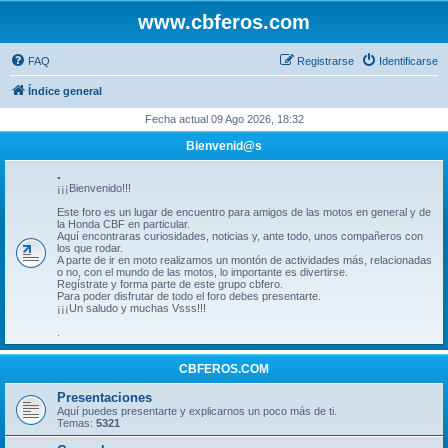
www.cbferos.com
FAQ
Registrarse
Identificarse
Índice general
Fecha actual 09 Ago 2026, 18:32
Bienvenid@s
.
¡¡¡Bienvenido!!!
Este foro es un lugar de encuentro para amigos de las motos en general y de
la Honda CBF en particular.
Aquí encontraras curiosidades, noticias y, ante todo, unos compañeros con
los que rodar.
A parte de ir en moto realizamos un montón de actividades más, relacionadas
o no, con el mundo de las motos, lo importante es divertirse.
Regístrate y forma parte de este grupo cbfero.
Para poder disfrutar de todo el foro debes presentarte.
¡¡¡Un saludo y muchas Vsss!!!
.
CBFEROS.COM
Presentaciones
Aquí puedes presentarte y explicarnos un poco más de ti.
Temas:
5321