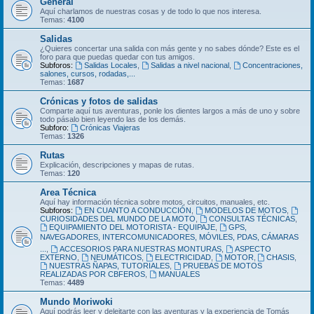
General
Aquí charlamos de nuestras cosas y de todo lo que nos interesa.
Temas:
4100
Salidas
¿Quieres concertar una salida con más gente y no sabes dónde? Este es el
foro para que puedas quedar con tus amigos.
Subforos:
Salidas Locales
,
Salidas a nivel nacional
,
Concentraciones,
salones, cursos, rodadas,...
Temas:
1687
Crónicas y fotos de salidas
Comparte aquí tus aventuras, ponle los dientes largos a más de uno y sobre
todo pásalo bien leyendo las de los demás.
Subforo:
Crónicas Viajeras
Temas:
1326
Rutas
Explicación, descripciones y mapas de rutas.
Temas:
120
Area Técnica
Aquí hay información técnica sobre motos, circuitos, manuales, etc.
Subforos:
EN CUANTO A CONDUCCIÓN
,
MODELOS DE MOTOS
,
CURIOSIDADES DEL MUNDO DE LA MOTO
,
CONSULTAS TÉCNICAS
,
EQUIPAMIENTO DEL MOTORISTA - EQUIPAJE
,
GPS,
NAVEGADORES, INTERCOMUNICADORES, MÓVILES, PDAS, CÁMARAS
...
,
ACCESORIOS PARA NUESTRAS MONTURAS
,
ASPECTO
EXTERNO
,
NEUMÁTICOS
,
ELECTRICIDAD
,
MOTOR
,
CHASIS
,
NUESTRAS ÑAPAS, TUTORIALES
,
PRUEBAS DE MOTOS
REALIZADAS POR CBFEROS
,
MANUALES
Temas:
4489
Mundo Moriwoki
Aquí podrás leer y deleitarte con las aventuras y la experiencia de Tomás