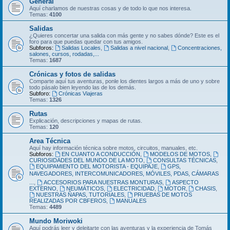
General
Aquí charlamos de nuestras cosas y de todo lo que nos interesa.
Temas:
4100
Salidas
¿Quieres concertar una salida con más gente y no sabes dónde? Este es el
foro para que puedas quedar con tus amigos.
Subforos:
Salidas Locales
,
Salidas a nivel nacional
,
Concentraciones,
salones, cursos, rodadas,...
Temas:
1687
Crónicas y fotos de salidas
Comparte aquí tus aventuras, ponle los dientes largos a más de uno y sobre
todo pásalo bien leyendo las de los demás.
Subforo:
Crónicas Viajeras
Temas:
1326
Rutas
Explicación, descripciones y mapas de rutas.
Temas:
120
Area Técnica
Aquí hay información técnica sobre motos, circuitos, manuales, etc.
Subforos:
EN CUANTO A CONDUCCIÓN
,
MODELOS DE MOTOS
,
CURIOSIDADES DEL MUNDO DE LA MOTO
,
CONSULTAS TÉCNICAS
,
EQUIPAMIENTO DEL MOTORISTA - EQUIPAJE
,
GPS,
NAVEGADORES, INTERCOMUNICADORES, MÓVILES, PDAS, CÁMARAS
...
,
ACCESORIOS PARA NUESTRAS MONTURAS
,
ASPECTO
EXTERNO
,
NEUMÁTICOS
,
ELECTRICIDAD
,
MOTOR
,
CHASIS
,
NUESTRAS ÑAPAS, TUTORIALES
,
PRUEBAS DE MOTOS
REALIZADAS POR CBFEROS
,
MANUALES
Temas:
4489
Mundo Moriwoki
Aquí podrás leer y deleitarte con las aventuras y la experiencia de Tomás