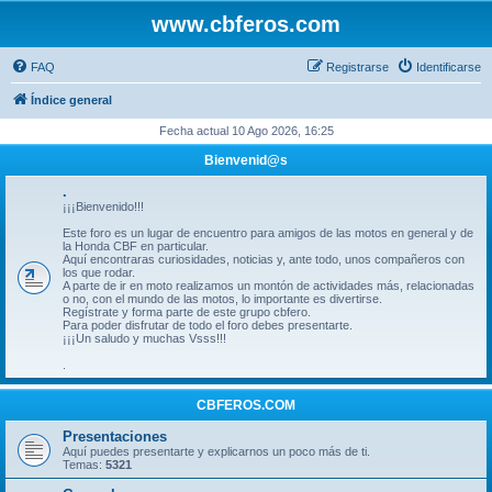
www.cbferos.com
FAQ
Registrarse
Identificarse
Índice general
Fecha actual 10 Ago 2026, 16:25
Bienvenid@s
.
¡¡¡Bienvenido!!!
Este foro es un lugar de encuentro para amigos de las motos en general y de
la Honda CBF en particular.
Aquí encontraras curiosidades, noticias y, ante todo, unos compañeros con
los que rodar.
A parte de ir en moto realizamos un montón de actividades más, relacionadas
o no, con el mundo de las motos, lo importante es divertirse.
Regístrate y forma parte de este grupo cbfero.
Para poder disfrutar de todo el foro debes presentarte.
¡¡¡Un saludo y muchas Vsss!!!
.
CBFEROS.COM
Presentaciones
Aquí puedes presentarte y explicarnos un poco más de ti.
Temas:
5321