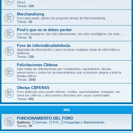
Pérez
Temas:
109
Merchandising
Foro para pedir, opinar y/o proponer temas de Merchandising.
Temas:
30
Post's que no te debes perder
Los más populares, los más interesantes, los más nostálgicos, los más.....
Temas:
11
Foro de informática/telefonía
Apartado de información y para resolver cualquier duda de informática y
telefonía.
Temas:
230
Felicitaciones Cbferas
Aquí todas las felicitaciones por cumpleaños, nacimientos, fiestas,
aniversarios y todos los acontecimientos que ocasionen alegria a toda la
familia cbfera.
Temas:
1640
Ofertas CBFERAS
Foro dedicado para poner ofertas, chollos, oportunidades, trueques, etc..
entre los cbferos y descuentos ofrecidos por casas comerciales.
Temas:
602
Info
FUNCIONAMIENTO DEL FORO
Subforos:
Normas
,
P+F
,
Hospedaje y Mantenimiento..
Temas:
39