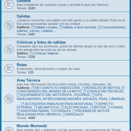
General
Aquí charlamos de nuestras cosas y de todo lo que nos interesa.
Temas:
4100
Salidas
¿Quieres concertar una salida con más gente y no sabes dónde? Este es el
foro para que puedas quedar con tus amigos.
Subforos:
Salidas Locales
,
Salidas a nivel nacional
,
Concentraciones,
salones, cursos, rodadas,...
Temas:
1687
Crónicas y fotos de salidas
Comparte aquí tus aventuras, ponle los dientes largos a más de uno y sobre
todo pásalo bien leyendo las de los demás.
Subforo:
Crónicas Viajeras
Temas:
1326
Rutas
Explicación, descripciones y mapas de rutas.
Temas:
120
Area Técnica
Aquí hay información técnica sobre motos, circuitos, manuales, etc.
Subforos:
EN CUANTO A CONDUCCIÓN
,
MODELOS DE MOTOS
,
CURIOSIDADES DEL MUNDO DE LA MOTO
,
CONSULTAS TÉCNICAS
,
EQUIPAMIENTO DEL MOTORISTA - EQUIPAJE
,
GPS,
NAVEGADORES, INTERCOMUNICADORES, MÓVILES, PDAS, CÁMARAS
...
,
ACCESORIOS PARA NUESTRAS MONTURAS
,
ASPECTO
EXTERNO
,
NEUMÁTICOS
,
ELECTRICIDAD
,
MOTOR
,
CHASIS
,
NUESTRAS ÑAPAS, TUTORIALES
,
PRUEBAS DE MOTOS
REALIZADAS POR CBFEROS
,
MANUALES
Temas:
4489
Mundo Moriwoki
Aquí podrás leer y deleitarte con las aventuras y la experiencia de Tomás