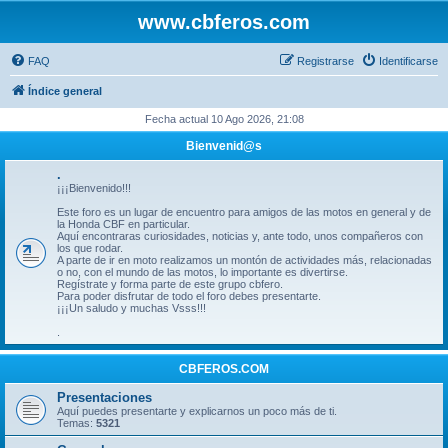
www.cbferos.com
FAQ
Registrarse
Identificarse
Índice general
Fecha actual 10 Ago 2026, 21:08
Bienvenid@s
.
¡¡¡Bienvenido!!!
Este foro es un lugar de encuentro para amigos de las motos en general y de
la Honda CBF en particular.
Aquí encontraras curiosidades, noticias y, ante todo, unos compañeros con
los que rodar.
A parte de ir en moto realizamos un montón de actividades más, relacionadas
o no, con el mundo de las motos, lo importante es divertirse.
Regístrate y forma parte de este grupo cbfero.
Para poder disfrutar de todo el foro debes presentarte.
¡¡¡Un saludo y muchas Vsss!!!
.
CBFEROS.COM
Presentaciones
Aquí puedes presentarte y explicarnos un poco más de ti.
Temas:
5321