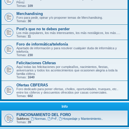
Pérez
Temas:
109
Merchandising
Foro para pedir, opinar y/o proponer temas de Merchandising.
Temas:
30
Post's que no te debes perder
Los más populares, los más interesantes, los más nostálgicos, los más.....
Temas:
11
Foro de informática/telefonía
Apartado de información y para resolver cualquier duda de informática y
telefonía.
Temas:
230
Felicitaciones Cbferas
Aquí todas las felicitaciones por cumpleaños, nacimientos, fiestas,
aniversarios y todos los acontecimientos que ocasionen alegria a toda la
familia cbfera.
Temas:
1640
Ofertas CBFERAS
Foro dedicado para poner ofertas, chollos, oportunidades, trueques, etc..
entre los cbferos y descuentos ofrecidos por casas comerciales.
Temas:
602
Info
FUNCIONAMIENTO DEL FORO
Subforos:
Normas
,
P+F
,
Hospedaje y Mantenimiento..
Temas:
39