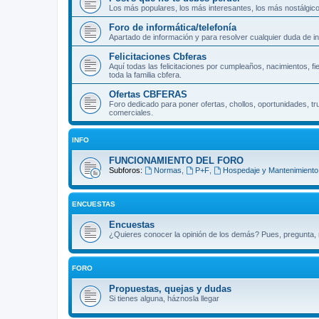
Los más populares, los más interesantes, los más nostálgicos
Foro de informática/telefonía
Apartado de información y para resolver cualquier duda de inf
Felicitaciones Cbferas
Aquí todas las felicitaciones por cumpleaños, nacimientos, f
toda la familia cbfera.
Ofertas CBFERAS
Foro dedicado para poner ofertas, chollos, oportunidades, tr
comerciales.
INFO
FUNCIONAMIENTO DEL FORO
Subforos:
Normas
,
P+F
,
Hospedaje y Mantenimiento.
ENCUESTAS
Encuestas
¿Quieres conocer la opinión de los demás? Pues, pregunta, n
FORO
Propuestas, quejas y dudas
Si tienes alguna, háznosla llegar