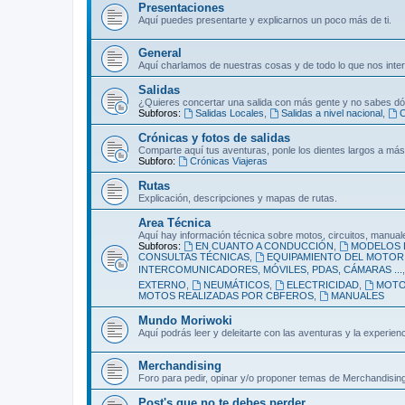
Presentaciones
Aquí puedes presentarte y explicarnos un poco más de ti.
General
Aquí charlamos de nuestras cosas y de todo lo que nos inte
Salidas
¿Quieres concertar una salida con más gente y no sabes dó
Subforos:
Salidas Locales
,
Salidas a nivel nacional
,
C
Crónicas y fotos de salidas
Comparte aquí tus aventuras, ponle los dientes largos a más
Subforo:
Crónicas Viajeras
Rutas
Explicación, descripciones y mapas de rutas.
Area Técnica
Aquí hay información técnica sobre motos, circuitos, manuale
Subforos:
EN CUANTO A CONDUCCIÓN
,
MODELOS 
CONSULTAS TÉCNICAS
,
EQUIPAMIENTO DEL MOTORI
INTERCOMUNICADORES, MÓVILES, PDAS, CÁMARAS ...
EXTERNO
,
NEUMÁTICOS
,
ELECTRICIDAD
,
MOT
MOTOS REALIZADAS POR CBFEROS
,
MANUALES
Mundo Moriwoki
Aquí podrás leer y deleitarte con las aventuras y la experie
Merchandising
Foro para pedir, opinar y/o proponer temas de Merchandising
Post's que no te debes perder