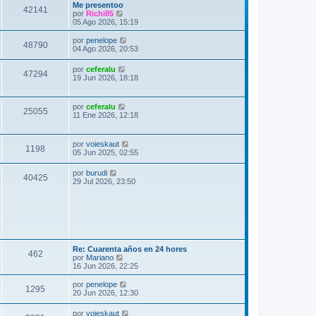
Me presentoo
42141
V
por
Richi85
e
05 Ago 2026, 15:19
r
ú
V
por
penelope
48790
l
e
04 Ago 2026, 20:53
t
r
i
ú
V
por
ceferalu
m
47294
l
e
19 Jun 2026, 18:18
o
t
r
m
i
ú
e
m
l
n
V
por
ceferalu
o
25055
t
s
e
11 Ene 2026, 12:18
m
i
a
r
e
m
j
ú
n
o
e
l
s
V
por
voieskaut
m
1198
t
a
e
05 Jun 2025, 02:55
e
i
j
r
n
m
e
ú
s
V
por
burudi
o
40425
l
a
e
29 Jul 2026, 23:50
m
t
j
r
e
i
e
ú
n
m
l
s
o
t
a
m
i
j
e
m
e
n
o
s
m
Re: Cuarenta años en 24 hores
462
a
e
V
por
Mariano
j
n
e
16 Jun 2026, 22:25
e
s
r
a
ú
V
por
penelope
1295
j
l
e
20 Jun 2026, 12:30
e
t
r
i
ú
V
por
voieskaut