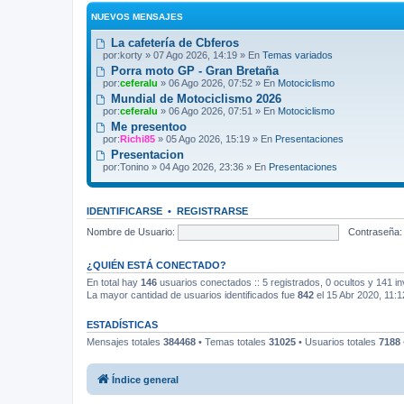
NUEVOS MENSAJES
La cafetería de Cbferos
por:
korty
» 07 Ago 2026, 14:19 » En
Temas variados
Porra moto GP - Gran Bretaña
por:
ceferalu
» 06 Ago 2026, 07:52 » En
Motociclismo
Mundial de Motociclismo 2026
por:
ceferalu
» 06 Ago 2026, 07:51 » En
Motociclismo
Me presentoo
por:
Richi85
» 05 Ago 2026, 15:19 » En
Presentaciones
Presentacion
por:
Tonino
» 04 Ago 2026, 23:36 » En
Presentaciones
IDENTIFICARSE
•
REGISTRARSE
Nombre de Usuario:
Contraseña:
¿QUIÉN ESTÁ CONECTADO?
En total hay
146
usuarios conectados :: 5 registrados, 0 ocultos y 141 in
La mayor cantidad de usuarios identificados fue
842
el 15 Abr 2020, 11:1
ESTADÍSTICAS
Mensajes totales
384468
• Temas totales
31025
• Usuarios totales
7188
Índice general