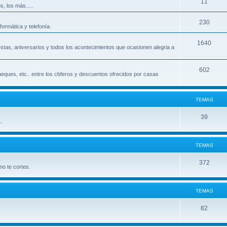
11
, los más.....
230
ormática y telefonía.
1640
iestas, aniversarios y todos los acontecimientos que ocasionen alegria a
602
ueques, etc.. entre los cbferos y descuentos ofrecidos por casas
TEMAS
39
.
TEMAS
372
o te cortes.
TEMAS
82