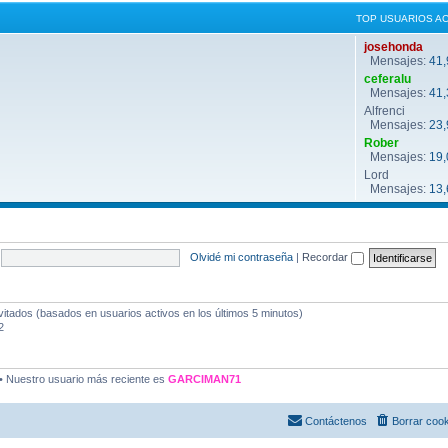
TOP USUARIOS A
josehonda
Mensajes:
41,
ceferalu
Mensajes:
41,
Alfrenci
Mensajes:
23,
Rober
Mensajes:
19,
Lord
Mensajes:
13,
Olvidé mi contraseña
|
Recordar
vitados (basados en usuarios activos en los últimos 5 minutos)
2
• Nuestro usuario más reciente es
GARCIMAN71
Contáctenos
Borrar coo