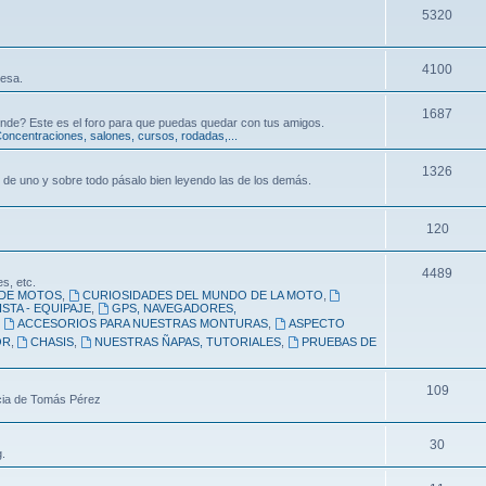
5320
4100
resa.
1687
nde? Este es el foro para que puedas quedar con tus amigos.
oncentraciones, salones, cursos, rodadas,...
1326
 de uno y sobre todo pásalo bien leyendo las de los demás.
120
4489
s, etc.
DE MOTOS
,
CURIOSIDADES DEL MUNDO DE LA MOTO
,
STA - EQUIPAJE
,
GPS, NAVEGADORES,
,
ACCESORIOS PARA NUESTRAS MONTURAS
,
ASPECTO
OR
,
CHASIS
,
NUESTRAS ÑAPAS, TUTORIALES
,
PRUEBAS DE
109
ncia de Tomás Pérez
30
.