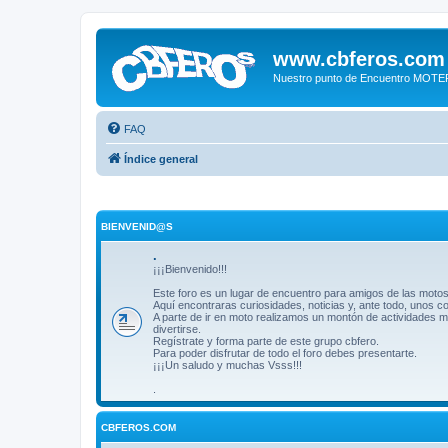
www.cbferos.com
Nuestro punto de Encuentro MOT
FAQ
Índice general
BIENVENID@S
.
¡¡¡Bienvenido!!!
Este foro es un lugar de encuentro para amigos de las motos
Aquí encontraras curiosidades, noticias y, ante todo, unos 
A parte de ir en moto realizamos un montón de actividades m
divertirse.
Regístrate y forma parte de este grupo cbfero.
Para poder disfrutar de todo el foro debes presentarte.
¡¡¡Un saludo y muchas Vsss!!!
.
CBFEROS.COM