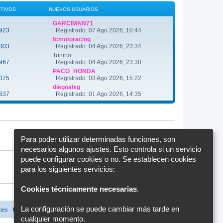
ú
n
l
CTIVOS
NUEVOS USUARIOS
s
t
a
i
j
GARCIMAN71
m
e
923
Registrado: 07 Ago 2026, 10:44
o
m
fcmotoracing
e
303
Registrado: 04 Ago 2026, 23:34
n
Tonino
s
a
967
Registrado: 04 Ago 2026, 23:30
j
PACO_HONDA
e
075
Registrado: 03 Ago 2026, 15:22
diegoalxg
637
Registrado: 01 Ago 2026, 14:35
Para poder utilizar determinadas funciones, son
necesarios algunos ajustes. Esto controla si un servicio
puede configurar cookies o no. Se establecen cookies
para los siguientes servicios:
Cookies técnicamente necesarias
.
La configuración se puede cambiar más tarde en
kies
Configuración de cookies
Todos los horarios son
UTC+02:00
cualquier momento.