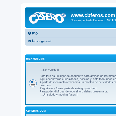
www.cbferos.com
Nuestro punto de Encuentro MOT
FAQ
Índice general
BIENVENID@S
.
¡¡¡Bienvenido!!!
Este foro es un lugar de encuentro para amigos de las motos
Aquí encontraras curiosidades, noticias y, ante todo, unos 
A parte de ir en moto realizamos un montón de actividades m
divertirse.
Regístrate y forma parte de este grupo cbfero.
Para poder disfrutar de todo el foro debes presentarte.
¡¡¡Un saludo y muchas Vsss!!!
.
CBFEROS.COM