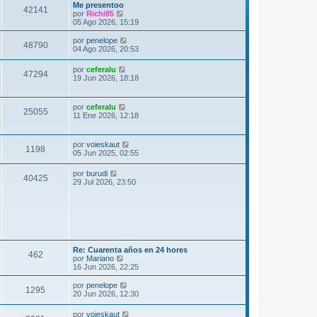
Me presentoo
42141
V
por
Richi85
e
05 Ago 2026, 15:19
r
ú
V
por
penelope
48790
l
e
04 Ago 2026, 20:53
t
r
i
ú
V
por
ceferalu
m
47294
l
e
19 Jun 2026, 18:18
o
t
r
m
i
ú
e
m
l
n
V
por
ceferalu
o
25055
t
s
e
11 Ene 2026, 12:18
m
i
a
r
e
m
j
ú
n
o
e
l
s
V
por
voieskaut
m
1198
t
a
e
05 Jun 2025, 02:55
e
i
j
r
n
m
e
ú
s
V
por
burudi
o
40425
l
a
e
29 Jul 2026, 23:50
m
t
j
r
e
i
e
ú
n
m
l
s
o
t
a
m
i
j
e
m
e
n
o
s
m
Re: Cuarenta años en 24 hores
462
a
e
V
por
Mariano
j
n
e
16 Jun 2026, 22:25
e
s
r
a
ú
V
por
penelope
1295
j
l
e
20 Jun 2026, 12:30
e
t
r
i
ú
V
por
voieskaut