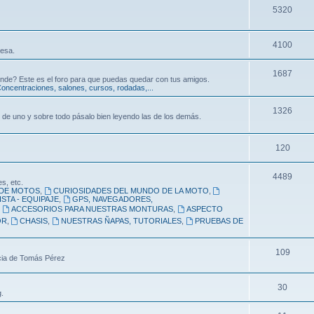
5320
4100
resa.
1687
nde? Este es el foro para que puedas quedar con tus amigos.
oncentraciones, salones, cursos, rodadas,...
1326
 de uno y sobre todo pásalo bien leyendo las de los demás.
120
4489
s, etc.
DE MOTOS
,
CURIOSIDADES DEL MUNDO DE LA MOTO
,
STA - EQUIPAJE
,
GPS, NAVEGADORES,
,
ACCESORIOS PARA NUESTRAS MONTURAS
,
ASPECTO
OR
,
CHASIS
,
NUESTRAS ÑAPAS, TUTORIALES
,
PRUEBAS DE
109
ncia de Tomás Pérez
30
.