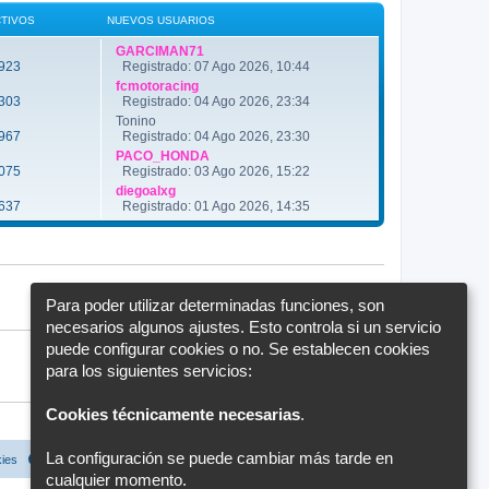
ú
n
l
CTIVOS
NUEVOS USUARIOS
s
t
a
i
j
GARCIMAN71
m
e
923
Registrado: 07 Ago 2026, 10:44
o
m
fcmotoracing
e
303
Registrado: 04 Ago 2026, 23:34
n
Tonino
s
a
967
Registrado: 04 Ago 2026, 23:30
j
PACO_HONDA
e
075
Registrado: 03 Ago 2026, 15:22
diegoalxg
637
Registrado: 01 Ago 2026, 14:35
Para poder utilizar determinadas funciones, son
necesarios algunos ajustes. Esto controla si un servicio
puede configurar cookies o no. Se establecen cookies
para los siguientes servicios:
Cookies técnicamente necesarias
.
La configuración se puede cambiar más tarde en
kies
Configuración de cookies
Todos los horarios son
UTC+02:00
cualquier momento.