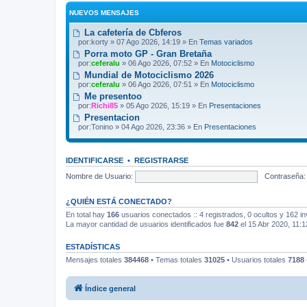
NUEVOS MENSAJES
La cafetería de Cbferos
por:
korty
» 07 Ago 2026, 14:19 » En
Temas variados
Porra moto GP - Gran Bretaña
por:
ceferalu
» 06 Ago 2026, 07:52 » En
Motociclismo
Mundial de Motociclismo 2026
por:
ceferalu
» 06 Ago 2026, 07:51 » En
Motociclismo
Me presentoo
por:
Richi85
» 05 Ago 2026, 15:19 » En
Presentaciones
Presentacion
por:
Tonino
» 04 Ago 2026, 23:36 » En
Presentaciones
IDENTIFICARSE
•
REGISTRARSE
Nombre de Usuario:
Contraseña:
¿QUIÉN ESTÁ CONECTADO?
En total hay
166
usuarios conectados :: 4 registrados, 0 ocultos y 162 in
La mayor cantidad de usuarios identificados fue
842
el 15 Abr 2020, 11:1
ESTADÍSTICAS
Mensajes totales
384468
• Temas totales
31025
• Usuarios totales
7188
Índice general