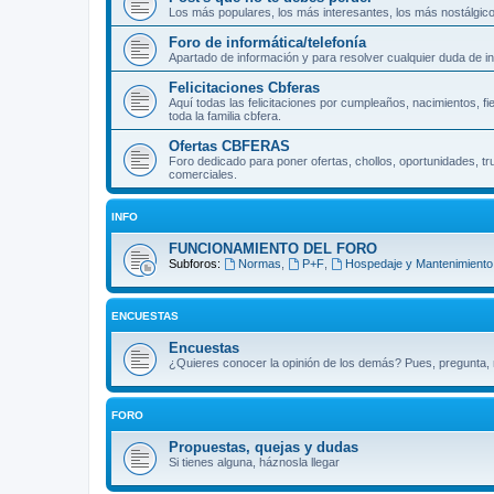
Los más populares, los más interesantes, los más nostálgicos
Foro de informática/telefonía
Apartado de información y para resolver cualquier duda de inf
Felicitaciones Cbferas
Aquí todas las felicitaciones por cumpleaños, nacimientos, f
toda la familia cbfera.
Ofertas CBFERAS
Foro dedicado para poner ofertas, chollos, oportunidades, tr
comerciales.
INFO
FUNCIONAMIENTO DEL FORO
Subforos:
Normas
,
P+F
,
Hospedaje y Mantenimiento.
ENCUESTAS
Encuestas
¿Quieres conocer la opinión de los demás? Pues, pregunta, n
FORO
Propuestas, quejas y dudas
Si tienes alguna, háznosla llegar