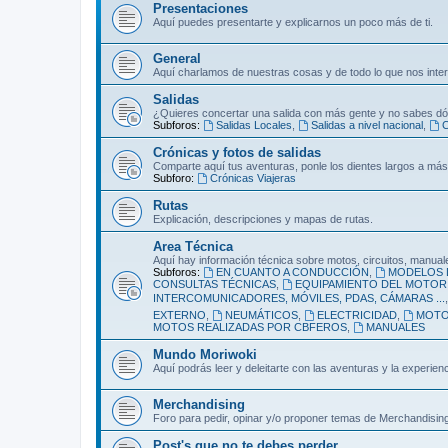
Presentaciones
Aquí puedes presentarte y explicarnos un poco más de ti.
General
Aquí charlamos de nuestras cosas y de todo lo que nos inte
Salidas
¿Quieres concertar una salida con más gente y no sabes dó
Subforos:
Salidas Locales
,
Salidas a nivel nacional
,
C
Crónicas y fotos de salidas
Comparte aquí tus aventuras, ponle los dientes largos a más
Subforo:
Crónicas Viajeras
Rutas
Explicación, descripciones y mapas de rutas.
Area Técnica
Aquí hay información técnica sobre motos, circuitos, manuale
Subforos:
EN CUANTO A CONDUCCIÓN
,
MODELOS 
CONSULTAS TÉCNICAS
,
EQUIPAMIENTO DEL MOTORI
INTERCOMUNICADORES, MÓVILES, PDAS, CÁMARAS ...
EXTERNO
,
NEUMÁTICOS
,
ELECTRICIDAD
,
MOT
MOTOS REALIZADAS POR CBFEROS
,
MANUALES
Mundo Moriwoki
Aquí podrás leer y deleitarte con las aventuras y la experie
Merchandising
Foro para pedir, opinar y/o proponer temas de Merchandising
Post's que no te debes perder