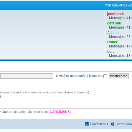
TOP USUARIOS A
josehonda
Mensajes:
41,
ceferalu
Mensajes:
41,
Alfrenci
Mensajes:
23,
Rober
Mensajes:
19,
Lord
Mensajes:
13,
Olvidé mi contraseña
|
Recordar
vitados (basados en usuarios activos en los últimos 5 minutos)
2
• Nuestro usuario más reciente es
GARCIMAN71
Contáctenos
Borrar coo