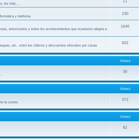
11
, los más.....
230
ormática y telefonía.
1640
iestas, aniversarios y todos los acontecimientos que ocasionen alegria a
602
ueques, etc.. entre los cbferos y descuentos ofrecidos por casas
TEMAS
39
.
TEMAS
372
o te cortes.
TEMAS
82