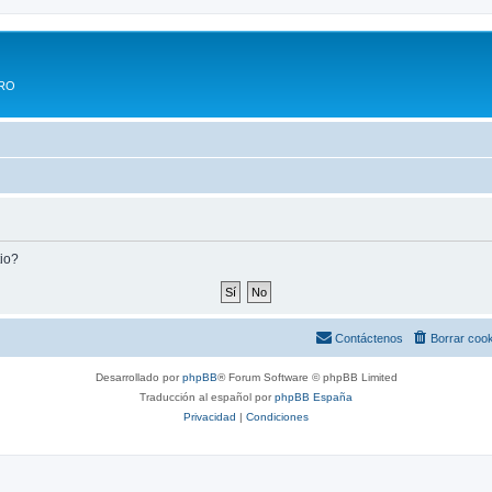
ERO
tio?
Contáctenos
Borrar coo
Desarrollado por
phpBB
® Forum Software © phpBB Limited
Traducción al español por
phpBB España
Privacidad
|
Condiciones