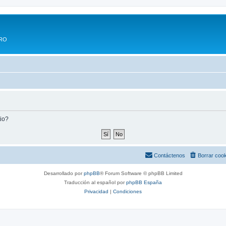
ERO
tio?
Contáctenos
Borrar coo
Desarrollado por
phpBB
® Forum Software © phpBB Limited
Traducción al español por
phpBB España
Privacidad
|
Condiciones