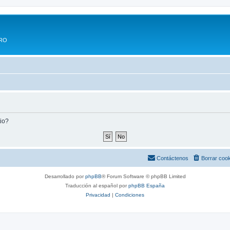
ERO
tio?
Contáctenos
Borrar coo
Desarrollado por
phpBB
® Forum Software © phpBB Limited
Traducción al español por
phpBB España
Privacidad
|
Condiciones