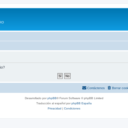
ERO
tio?
Contáctenos
Borrar coo
Desarrollado por
phpBB
® Forum Software © phpBB Limited
Traducción al español por
phpBB España
Privacidad
|
Condiciones