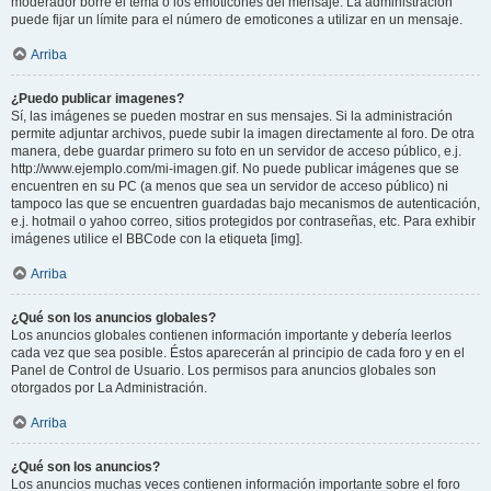
moderador borre el tema o los emoticones del mensaje. La administración
puede fijar un límite para el número de emoticones a utilizar en un mensaje.
Arriba
¿Puedo publicar imagenes?
Sí, las imágenes se pueden mostrar en sus mensajes. Si la administración
permite adjuntar archivos, puede subir la imagen directamente al foro. De otra
manera, debe guardar primero su foto en un servidor de acceso público, e.j.
http://www.ejemplo.com/mi-imagen.gif. No puede publicar imágenes que se
encuentren en su PC (a menos que sea un servidor de acceso público) ni
tampoco las que se encuentren guardadas bajo mecanismos de autenticación,
e.j. hotmail o yahoo correo, sitios protegidos por contraseñas, etc. Para exhibir
imágenes utilice el BBCode con la etiqueta [img].
Arriba
¿Qué son los anuncios globales?
Los anuncios globales contienen información importante y debería leerlos
cada vez que sea posible. Éstos aparecerán al principio de cada foro y en el
Panel de Control de Usuario. Los permisos para anuncios globales son
otorgados por La Administración.
Arriba
¿Qué son los anuncios?
Los anuncios muchas veces contienen información importante sobre el foro