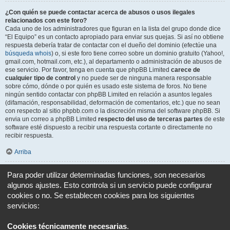
¿Con quién se puede contactar acerca de abusos o usos ilegales
relacionados con este foro?
Cada uno de los administradores que figuran en la lista del grupo donde dice
“El Equipo” es un contacto apropiado para enviar sus quejas. Si así no obtiene
respuesta debería tratar de contactar con el dueño del dominio (efectúe una
búsqueda whois
) o, si este foro tiene correo sobre un dominio gratuito (Yahoo!,
gmail.com, hotmail.com, etc.), al departamento o administración de abusos de
ese servicio. Por favor, tenga en cuenta que phpBB Limited
carece de
cualquier tipo de control
y no puede ser de ninguna manera responsable
sobre cómo, dónde o por quién es usado este sistema de foros. No tiene
ningún sentido contactar con phpBB Limited en relación a asuntos legales
(difamación, responsabilidad, deformación de comentarios, etc.) que no sean
con respecto al sitio phpbb.com o la discreción misma del software phpBB. Si
envia un correo a phpBB Limited
respecto del uso de terceras partes
de este
software esté dispuesto a recibir una respuesta cortante o directamente no
recibir respuesta.
Arriba
¿Cómo puedo ponerme en contacto con un Administrador?
Para poder utilizar determinadas funciones, son necesarios
Todos los usuarios del foro pueden usar el formulario “Contáctenos”, si está
algunos ajustes. Esto controla si un servicio puede configurar
opción ha sido habilitada por el Administrador del foro.
cookies o no. Se establecen cookies para los siguientes
Los miembros del foro también pueden usar el enlace “El equipo”.
servicios:
Arriba
Cookies técnicamente necesarias
.