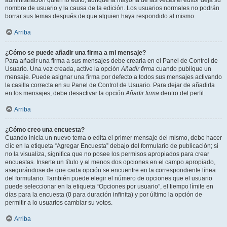
administración quién lo editó, aunque la mayoría de las veces el editor deja su
nombre de usuario y la causa de la edición. Los usuarios normales no podrán
borrar sus temas después de que alguien haya respondido al mismo.
Arriba
¿Cómo se puede añadir una firma a mi mensaje?
Para añadir una firma a sus mensajes debe crearla en el Panel de Control de
Usuario. Una vez creada, active la opción
Añadir firma
cuando publique un
mensaje. Puede asignar una firma por defecto a todos sus mensajes activando
la casilla correcta en su Panel de Control de Usuario. Para dejar de añadirla
en los mensajes, debe desactivar la opción
Añadir firma
dentro del perfil.
Arriba
¿Cómo creo una encuesta?
Cuando inicia un nuevo tema o edita el primer mensaje del mismo, debe hacer
clic en la etiqueta “Agregar Encuesta” debajo del formulario de publicación; si
no la visualiza, significa que no posee los permisos apropiados para crear
encuestas. Inserte un título y al menos dos opciones en el campo apropiado,
asegurándose de que cada opción se encuentre en la correspondiente línea
del formulario. También puede elegir el número de opciones que el usuario
puede seleccionar en la etiqueta “Opciones por usuario”, el tiempo límite en
días para la encuesta (0 para duración infinita) y por último la opción de
permitir a lo usuarios cambiar su votos.
Arriba