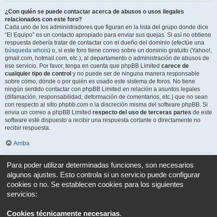
¿Con quién se puede contactar acerca de abusos o usos ilegales
relacionados con este foro?
Cada uno de los administradores que figuran en la lista del grupo donde dice
“El Equipo” es un contacto apropiado para enviar sus quejas. Si así no obtiene
respuesta debería tratar de contactar con el dueño del dominio (efectúe una
búsqueda whois
) o, si este foro tiene correo sobre un dominio gratuito (Yahoo!,
gmail.com, hotmail.com, etc.), al departamento o administración de abusos de
ese servicio. Por favor, tenga en cuenta que phpBB Limited
carece de
cualquier tipo de control
y no puede ser de ninguna manera responsable
sobre cómo, dónde o por quién es usado este sistema de foros. No tiene
ningún sentido contactar con phpBB Limited en relación a asuntos legales
(difamación, responsabilidad, deformación de comentarios, etc.) que no sean
con respecto al sitio phpbb.com o la discreción misma del software phpBB. Si
envia un correo a phpBB Limited
respecto del uso de terceras partes
de este
software esté dispuesto a recibir una respuesta cortante o directamente no
recibir respuesta.
Arriba
¿Cómo puedo ponerme en contacto con un Administrador?
Para poder utilizar determinadas funciones, son necesarios
Todos los usuarios del foro pueden usar el formulario “Contáctenos”, si está
algunos ajustes. Esto controla si un servicio puede configurar
opción ha sido habilitada por el Administrador del foro.
cookies o no. Se establecen cookies para los siguientes
Los miembros del foro también pueden usar el enlace “El equipo”.
servicios:
Arriba
Cookies técnicamente necesarias
.