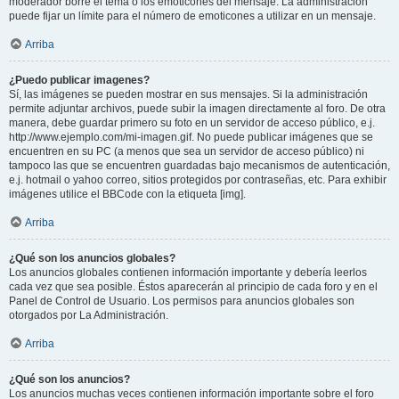
moderador borre el tema o los emoticones del mensaje. La administración
puede fijar un límite para el número de emoticones a utilizar en un mensaje.
Arriba
¿Puedo publicar imagenes?
Sí, las imágenes se pueden mostrar en sus mensajes. Si la administración
permite adjuntar archivos, puede subir la imagen directamente al foro. De otra
manera, debe guardar primero su foto en un servidor de acceso público, e.j.
http://www.ejemplo.com/mi-imagen.gif. No puede publicar imágenes que se
encuentren en su PC (a menos que sea un servidor de acceso público) ni
tampoco las que se encuentren guardadas bajo mecanismos de autenticación,
e.j. hotmail o yahoo correo, sitios protegidos por contraseñas, etc. Para exhibir
imágenes utilice el BBCode con la etiqueta [img].
Arriba
¿Qué son los anuncios globales?
Los anuncios globales contienen información importante y debería leerlos
cada vez que sea posible. Éstos aparecerán al principio de cada foro y en el
Panel de Control de Usuario. Los permisos para anuncios globales son
otorgados por La Administración.
Arriba
¿Qué son los anuncios?
Los anuncios muchas veces contienen información importante sobre el foro