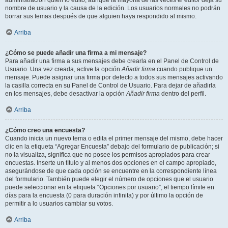
administración quién lo editó, aunque la mayoría de las veces el editor deja su
nombre de usuario y la causa de la edición. Los usuarios normales no podrán
borrar sus temas después de que alguien haya respondido al mismo.
Arriba
¿Cómo se puede añadir una firma a mi mensaje?
Para añadir una firma a sus mensajes debe crearla en el Panel de Control de
Usuario. Una vez creada, active la opción
Añadir firma
cuando publique un
mensaje. Puede asignar una firma por defecto a todos sus mensajes activando
la casilla correcta en su Panel de Control de Usuario. Para dejar de añadirla
en los mensajes, debe desactivar la opción
Añadir firma
dentro del perfil.
Arriba
¿Cómo creo una encuesta?
Cuando inicia un nuevo tema o edita el primer mensaje del mismo, debe hacer
clic en la etiqueta “Agregar Encuesta” debajo del formulario de publicación; si
no la visualiza, significa que no posee los permisos apropiados para crear
encuestas. Inserte un título y al menos dos opciones en el campo apropiado,
asegurándose de que cada opción se encuentre en la correspondiente línea
del formulario. También puede elegir el número de opciones que el usuario
puede seleccionar en la etiqueta “Opciones por usuario”, el tiempo límite en
días para la encuesta (0 para duración infinita) y por último la opción de
permitir a lo usuarios cambiar su votos.
Arriba