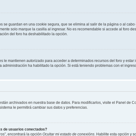
os se guardan en una cookie segura, que se elimina al salir de la página o al cab
ente solo marque la casilla al ingresar. No es recomendable si accede al foro des
tración del foro ha deshabilitado la opción.
les le mantienen autorizado para acceder a determinados recursos del foro y estar
 la administración ha habilitado la opción. Si está teniendo problemas con el ingres
 están archivados en nuestra base de datos. Para modificarlos, visite el Panel de 
 sistema le permitirá cambiar sus datos y preferencias.
as de usuarios conectados?
os”, encontrará la opción
Ocultar mi estado de conexións
. Habilite esta opción y 