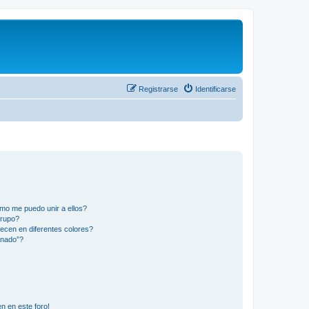
Registrarse
Identificarse
mo me puedo unir a ellos?
Grupo?
ecen en diferentes colores?
inado”?
n en este foro!