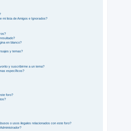
?
e mi lista de Amigos e Ignorados?
ros?
resultado?
ina en blanco?
nsajes y temas?
vorito y suscribirme a un tema?
emas específicos?
ste foro?
tos?
busos o usos ilegales relacionados con este foro?
Administrador?