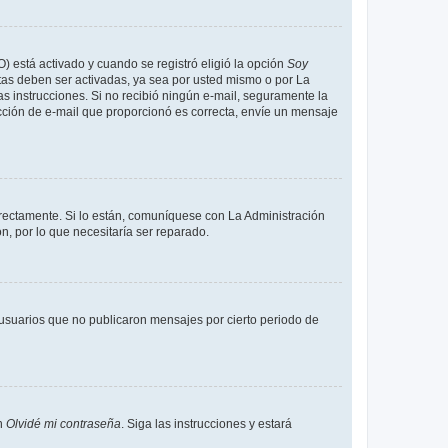
O) está activado y cuando se registró eligió la opción
Soy
tas deben ser activadas, ya sea por usted mismo o por La
 las instrucciones. Si no recibió ningún e-mail, seguramente la
rección de e-mail que proporcionó es correcta, envíe un mensaje
rrectamente. Si lo están, comuníquese con La Administración
n, por lo que necesitaría ser reparado.
usuarios que no publicaron mensajes por cierto periodo de
en
Olvidé mi contraseña
. Siga las instrucciones y estará