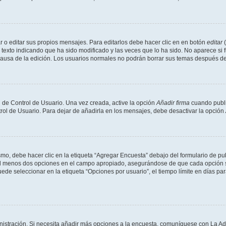
 o editar sus propios mensajes. Para editarlos debe hacer clic en en botón
editar
(
texto indicando que ha sido modificado y las veces que lo ha sido. No aparece si 
a causa de la edición. Los usuarios normales no podrán borrar sus temas después 
 de Control de Usuario. Una vez creada, active la opción
Añadir firma
cuando publi
trol de Usuario. Para dejar de añadirla en los mensajes, debe desactivar la opción
o, debe hacer clic en la etiqueta “Agregar Encuesta” debajo del formulario de publi
 al menos dos opciones en el campo apropiado, asegurándose de que cada opción se
 seleccionar en la etiqueta “Opciones por usuario”, el tiempo límite en días para 
inistración. Si necesita añadir más opciones a la encuesta, comuníquese con La Ad