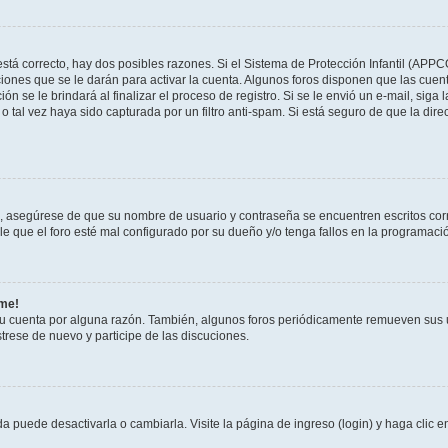
stá correcto, hay dos posibles razones. Si el Sistema de Protección Infantil (APPC
iones que se le darán para activar la cuenta. Algunos foros disponen que las cuen
ón se le brindará al finalizar el proceso de registro. Si se le envió un e-mail, siga
o tal vez haya sido capturada por un filtro anti-spam. Si está seguro de que la di
o, asegúrese de que su nombre de usuario y contraseña se encuentren escritos co
 que el foro esté mal configurado por su dueño y/o tenga fallos en la programació
rme!
su cuenta por alguna razón. También, algunos foros periódicamente remueven sus 
strese de nuevo y participe de las discuciones.
 puede desactivarla o cambiarla. Visite la página de ingreso (login) y haga clic 