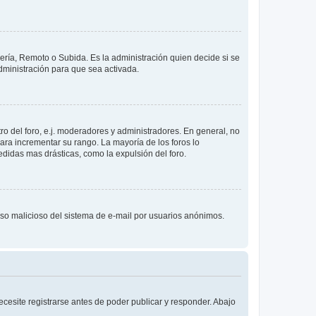
lería, Remoto o Subida. Es la administración quien decide si se
ministración para que sea activada.
o del foro, e.j. moderadores y administradores. En general, no
ara incrementar su rango. La mayoría de los foros lo
didas mas drásticas, como la expulsión del foro.
l uso malicioso del sistema de e-mail por usuarios anónimos.
cesite registrarse antes de poder publicar y responder. Abajo