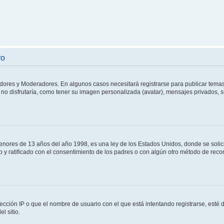
ro
adores y Moderadores. En algunos casos necesitará registrarse para publicar temas
no disfrutaría, como tener su imagen personalizada (avatar), mensajes privados, s
res de 13 años del año 1998, es una ley de los Estados Unidos, donde se solicita 
to y ratificado con el consentimiento de los padres o con algún otro método de rec
ección IP o que el nombre de usuario con el que está intentando registrarse, esté 
l sitio.