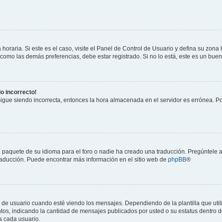
horaria. Si este es el caso, visite el Panel de Control de Usuario y defina su zona
 como las demás preferencias, debe estar registrado. Si no lo está, este es un bu
do incorrecto!
 sigue siendo incorrecta, entonces la hora almacenada en el servidor es errónea. P
 paquete de su idioma para el foro o nadie ha creado una traducción. Pregúntele a
 traducción. Puede encontrar más información en el sitio web de
phpBB
®
suario cuando esté viendo los mensajes. Dependiendo de la plantilla que utilice
ntos, indicando la cantidad de mensajes publicados por usted o su estatus dentro
a cada usuario.