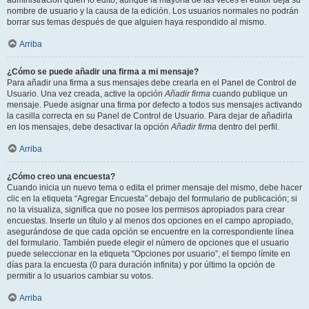
administración quién lo editó, aunque la mayoría de las veces el editor deja su
nombre de usuario y la causa de la edición. Los usuarios normales no podrán
borrar sus temas después de que alguien haya respondido al mismo.
Arriba
¿Cómo se puede añadir una firma a mi mensaje?
Para añadir una firma a sus mensajes debe crearla en el Panel de Control de
Usuario. Una vez creada, active la opción
Añadir firma
cuando publique un
mensaje. Puede asignar una firma por defecto a todos sus mensajes activando
la casilla correcta en su Panel de Control de Usuario. Para dejar de añadirla
en los mensajes, debe desactivar la opción
Añadir firma
dentro del perfil.
Arriba
¿Cómo creo una encuesta?
Cuando inicia un nuevo tema o edita el primer mensaje del mismo, debe hacer
clic en la etiqueta “Agregar Encuesta” debajo del formulario de publicación; si
no la visualiza, significa que no posee los permisos apropiados para crear
encuestas. Inserte un título y al menos dos opciones en el campo apropiado,
asegurándose de que cada opción se encuentre en la correspondiente línea
del formulario. También puede elegir el número de opciones que el usuario
puede seleccionar en la etiqueta “Opciones por usuario”, el tiempo límite en
días para la encuesta (0 para duración infinita) y por último la opción de
permitir a lo usuarios cambiar su votos.
Arriba