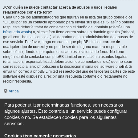
¿Con quién se puede contactar acerca de abusos o usos ilegales
relacionados con este foro?
Cada uno de los administradores que figuran en la lista del grupo donde dice
“El Equipo” es un contacto apropiado para enviar sus quejas. Si así no obtiene
respuesta debería tratar de contactar con el dueño del dominio (efectúe una
búsqueda whois
) o, si este foro tiene correo sobre un dominio gratuito (Yahoo!,
gmail.com, hotmail.com, etc.), al departamento o administración de abusos de
ese servicio. Por favor, tenga en cuenta que phpBB Limited
carece de
cualquier tipo de control
y no puede ser de ninguna manera responsable
sobre cómo, dónde o por quién es usado este sistema de foros. No tiene
ningún sentido contactar con phpBB Limited en relación a asuntos legales
(difamación, responsabilidad, deformación de comentarios, etc.) que no sean
con respecto al sitio phpbb.com o la discreción misma del software phpBB. Si
envia un correo a phpBB Limited
respecto del uso de terceras partes
de este
software esté dispuesto a recibir una respuesta cortante o directamente no
recibir respuesta.
Arriba
¿Cómo puedo ponerme en contacto con un Administrador?
Para poder utilizar determinadas funciones, son necesarios
Todos los usuarios del foro pueden usar el formulario “Contáctenos”, si está
algunos ajustes. Esto controla si un servicio puede configurar
opción ha sido habilitada por el Administrador del foro.
cookies o no. Se establecen cookies para los siguientes
Los miembros del foro también pueden usar el enlace “El equipo”.
servicios:
Arriba
Cookies técnicamente necesarias
.