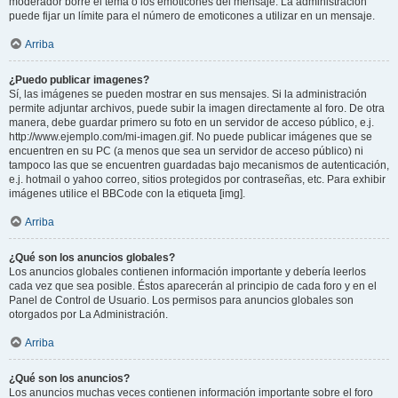
moderador borre el tema o los emoticones del mensaje. La administración
puede fijar un límite para el número de emoticones a utilizar en un mensaje.
Arriba
¿Puedo publicar imagenes?
Sí, las imágenes se pueden mostrar en sus mensajes. Si la administración
permite adjuntar archivos, puede subir la imagen directamente al foro. De otra
manera, debe guardar primero su foto en un servidor de acceso público, e.j.
http://www.ejemplo.com/mi-imagen.gif. No puede publicar imágenes que se
encuentren en su PC (a menos que sea un servidor de acceso público) ni
tampoco las que se encuentren guardadas bajo mecanismos de autenticación,
e.j. hotmail o yahoo correo, sitios protegidos por contraseñas, etc. Para exhibir
imágenes utilice el BBCode con la etiqueta [img].
Arriba
¿Qué son los anuncios globales?
Los anuncios globales contienen información importante y debería leerlos
cada vez que sea posible. Éstos aparecerán al principio de cada foro y en el
Panel de Control de Usuario. Los permisos para anuncios globales son
otorgados por La Administración.
Arriba
¿Qué son los anuncios?
Los anuncios muchas veces contienen información importante sobre el foro