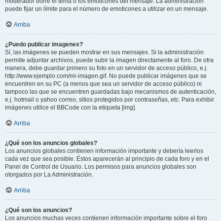
moderador borre el tema o los emoticones del mensaje. La administración
puede fijar un límite para el número de emoticones a utilizar en un mensaje.
Arriba
¿Puedo publicar imagenes?
Sí, las imágenes se pueden mostrar en sus mensajes. Si la administración
permite adjuntar archivos, puede subir la imagen directamente al foro. De otra
manera, debe guardar primero su foto en un servidor de acceso público, e.j.
http://www.ejemplo.com/mi-imagen.gif. No puede publicar imágenes que se
encuentren en su PC (a menos que sea un servidor de acceso público) ni
tampoco las que se encuentren guardadas bajo mecanismos de autenticación,
e.j. hotmail o yahoo correo, sitios protegidos por contraseñas, etc. Para exhibir
imágenes utilice el BBCode con la etiqueta [img].
Arriba
¿Qué son los anuncios globales?
Los anuncios globales contienen información importante y debería leerlos
cada vez que sea posible. Éstos aparecerán al principio de cada foro y en el
Panel de Control de Usuario. Los permisos para anuncios globales son
otorgados por La Administración.
Arriba
¿Qué son los anuncios?
Los anuncios muchas veces contienen información importante sobre el foro