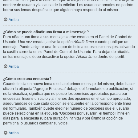
administración quién lo editó, aunque la mayoría de las veces el editor deja su
nombre de usuario y la causa de la edición. Los usuarios normales no podrán
borrar sus temas después de que alguien haya respondido al mismo.
Arriba
¿Cómo se puede añadir una firma a mi mensaje?
Para añadir una firma a sus mensajes debe crearla en el Panel de Control de
Usuario. Una vez creada, active la opción
Añadir firma
cuando publique un
mensaje. Puede asignar una firma por defecto a todos sus mensajes activando
la casilla correcta en su Panel de Control de Usuario. Para dejar de añadirla
en los mensajes, debe desactivar la opción
Añadir firma
dentro del perfil.
Arriba
¿Cómo creo una encuesta?
Cuando inicia un nuevo tema o edita el primer mensaje del mismo, debe hacer
clic en la etiqueta “Agregar Encuesta” debajo del formulario de publicación; si
no la visualiza, significa que no posee los permisos apropiados para crear
encuestas. Inserte un título y al menos dos opciones en el campo apropiado,
asegurándose de que cada opción se encuentre en la correspondiente línea
del formulario. También puede elegir el número de opciones que el usuario
puede seleccionar en la etiqueta “Opciones por usuario”, el tiempo límite en
días para la encuesta (0 para duración infinita) y por último la opción de
permitir a lo usuarios cambiar su votos.
Arriba