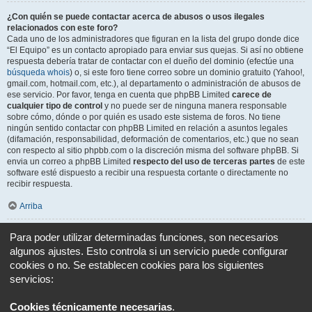
¿Con quién se puede contactar acerca de abusos o usos ilegales
relacionados con este foro?
Cada uno de los administradores que figuran en la lista del grupo donde dice
“El Equipo” es un contacto apropiado para enviar sus quejas. Si así no obtiene
respuesta debería tratar de contactar con el dueño del dominio (efectúe una
búsqueda whois
) o, si este foro tiene correo sobre un dominio gratuito (Yahoo!,
gmail.com, hotmail.com, etc.), al departamento o administración de abusos de
ese servicio. Por favor, tenga en cuenta que phpBB Limited
carece de
cualquier tipo de control
y no puede ser de ninguna manera responsable
sobre cómo, dónde o por quién es usado este sistema de foros. No tiene
ningún sentido contactar con phpBB Limited en relación a asuntos legales
(difamación, responsabilidad, deformación de comentarios, etc.) que no sean
con respecto al sitio phpbb.com o la discreción misma del software phpBB. Si
envia un correo a phpBB Limited
respecto del uso de terceras partes
de este
software esté dispuesto a recibir una respuesta cortante o directamente no
recibir respuesta.
Arriba
¿Cómo puedo ponerme en contacto con un Administrador?
Para poder utilizar determinadas funciones, son necesarios
Todos los usuarios del foro pueden usar el formulario “Contáctenos”, si está
algunos ajustes. Esto controla si un servicio puede configurar
opción ha sido habilitada por el Administrador del foro.
cookies o no. Se establecen cookies para los siguientes
Los miembros del foro también pueden usar el enlace “El equipo”.
servicios:
Arriba
Cookies técnicamente necesarias
.