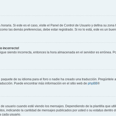
horaria. Si este es el caso, visite el Panel de Control de Usuario y defina su zona
 como las demás preferencias, debe estar registrado. Si no lo está, este es un bu
do incorrecto!
 sigue siendo incorrecta, entonces la hora almacenada en el servidor es errónea. P
 paquete de su idioma para el foro o nadie ha creado una traducción. Pregúntele a
 traducción. Puede encontrar más información en el sitio web de
phpBB
®
suario cuando esté viendo los mensajes. Dependiendo de la plantilla que utilice
ntos, indicando la cantidad de mensajes publicados por usted o su estatus dentro
a cada usuario.