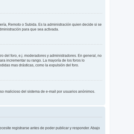
lería, Remoto o Subida. Es la administración quien decide si se
ministración para que sea activada.
o del foro, e.j. moderadores y administradores. En general, no
ara incrementar su rango. La mayoría de los foros lo
didas mas drásticas, como la expulsión del foro.
l uso malicioso del sistema de e-mail por usuarios anónimos.
cesite registrarse antes de poder publicar y responder. Abajo