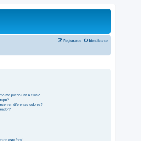
Registrarse
Identificarse
mo me puedo unir a ellos?
Grupo?
ecen en diferentes colores?
inado”?
n en este foro!