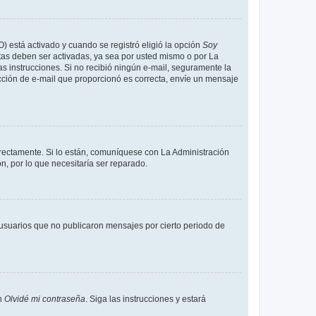
O) está activado y cuando se registró eligió la opción
Soy
tas deben ser activadas, ya sea por usted mismo o por La
 las instrucciones. Si no recibió ningún e-mail, seguramente la
rección de e-mail que proporcionó es correcta, envíe un mensaje
rrectamente. Si lo están, comuníquese con La Administración
n, por lo que necesitaría ser reparado.
usuarios que no publicaron mensajes por cierto periodo de
en
Olvidé mi contraseña
. Siga las instrucciones y estará