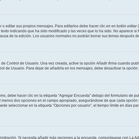
 o editar sus propios mensajes. Para editarlos debe hacer clic en en botón
editar
(
texto indicando que ha sido modificado y las veces que lo ha sido. No aparece si 
a causa de la edición. Los usuarios normales no podrán borrar sus temas después 
 de Control de Usuario. Una vez creada, active la opción
Añadir firma
cuando publi
trol de Usuario. Para dejar de añadirla en los mensajes, debe desactivar la opción
o, debe hacer clic en la etiqueta “Agregar Encuesta” debajo del formulario de publi
 al menos dos opciones en el campo apropiado, asegurándose de que cada opción se
 seleccionar en la etiqueta “Opciones por usuario”, el tiempo límite en días para 
inistración. Si necesita añadir más opciones a la encuesta, comuníquese con La Ad