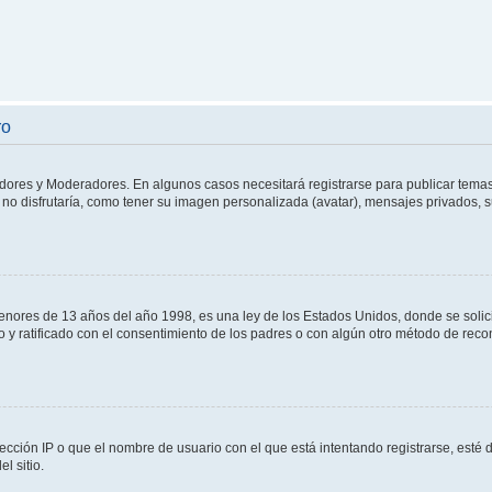
ro
adores y Moderadores. En algunos casos necesitará registrarse para publicar temas
no disfrutaría, como tener su imagen personalizada (avatar), mensajes privados, s
res de 13 años del año 1998, es una ley de los Estados Unidos, donde se solicita 
to y ratificado con el consentimiento de los padres o con algún otro método de rec
ección IP o que el nombre de usuario con el que está intentando registrarse, esté 
l sitio.