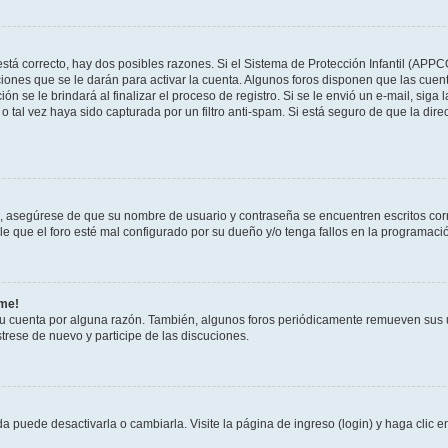
stá correcto, hay dos posibles razones. Si el Sistema de Protección Infantil (APPC
iones que se le darán para activar la cuenta. Algunos foros disponen que las cuen
ón se le brindará al finalizar el proceso de registro. Si se le envió un e-mail, siga
o tal vez haya sido capturada por un filtro anti-spam. Si está seguro de que la di
o, asegúrese de que su nombre de usuario y contraseña se encuentren escritos co
 que el foro esté mal configurado por su dueño y/o tenga fallos en la programació
rme!
su cuenta por alguna razón. También, algunos foros periódicamente remueven sus 
strese de nuevo y participe de las discuciones.
 puede desactivarla o cambiarla. Visite la página de ingreso (login) y haga clic 