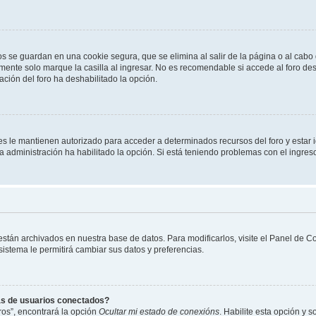
os se guardan en una cookie segura, que se elimina al salir de la página o al cab
ente solo marque la casilla al ingresar. No es recomendable si accede al foro des
tración del foro ha deshabilitado la opción.
les le mantienen autorizado para acceder a determinados recursos del foro y estar
 la administración ha habilitado la opción. Si está teniendo problemas con el ingres
 están archivados en nuestra base de datos. Para modificarlos, visite el Panel de 
 sistema le permitirá cambiar sus datos y preferencias.
as de usuarios conectados?
os”, encontrará la opción
Ocultar mi estado de conexións
. Habilite esta opción y 