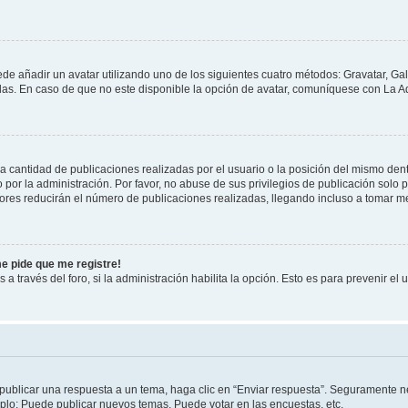
ede añadir un avatar utilizando uno de los siguientes cuatro métodos: Gravatar, Ga
s. En caso de que no este disponible la opción de avatar, comuníquese con La Ad
cantidad de publicaciones realizadas por el usuario o la posición del mismo dentr
r la administración. Por favor, no abuse de sus privilegios de publicación solo p
ores reducirán el número de publicaciones realizadas, llegando incluso a tomar me
me pide que me registre!
 a través del foro, si la administración habilita la opción. Esto es para prevenir e
publicar una respuesta a un tema, haga clic en “Enviar respuesta”. Seguramente ne
mplo: Puede publicar nuevos temas, Puede votar en las encuestas, etc.