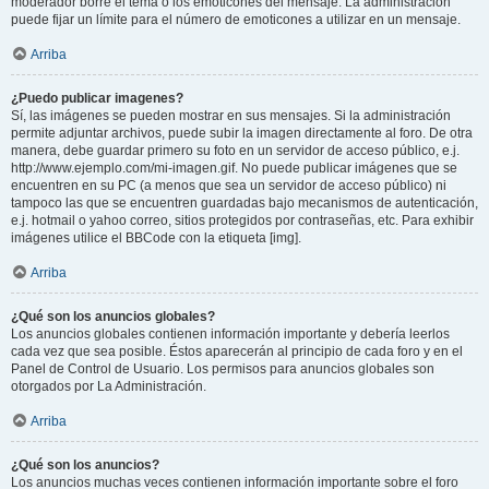
moderador borre el tema o los emoticones del mensaje. La administración
puede fijar un límite para el número de emoticones a utilizar en un mensaje.
Arriba
¿Puedo publicar imagenes?
Sí, las imágenes se pueden mostrar en sus mensajes. Si la administración
permite adjuntar archivos, puede subir la imagen directamente al foro. De otra
manera, debe guardar primero su foto en un servidor de acceso público, e.j.
http://www.ejemplo.com/mi-imagen.gif. No puede publicar imágenes que se
encuentren en su PC (a menos que sea un servidor de acceso público) ni
tampoco las que se encuentren guardadas bajo mecanismos de autenticación,
e.j. hotmail o yahoo correo, sitios protegidos por contraseñas, etc. Para exhibir
imágenes utilice el BBCode con la etiqueta [img].
Arriba
¿Qué son los anuncios globales?
Los anuncios globales contienen información importante y debería leerlos
cada vez que sea posible. Éstos aparecerán al principio de cada foro y en el
Panel de Control de Usuario. Los permisos para anuncios globales son
otorgados por La Administración.
Arriba
¿Qué son los anuncios?
Los anuncios muchas veces contienen información importante sobre el foro