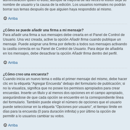
administración quién lo editó, aunque la mayoría de las veces el editor deja su
nombre de usuario y la causa de la edición. Los usuarios normales no podrán
borrar sus temas después de que alguien haya respondido al mismo.
Arriba
¿Cómo se puede añadir una firma a mi mensaje?
Para añadir una firma a sus mensajes debe crearla en el Panel de Control de
Usuario. Una vez creada, active la opción
Añadir firma
cuando publique un
mensaje. Puede asignar una firma por defecto a todos sus mensajes activando
la casilla correcta en su Panel de Control de Usuario. Para dejar de añadirla
en los mensajes, debe desactivar la opción
Añadir firma
dentro del perfil.
Arriba
¿Cómo creo una encuesta?
Cuando inicia un nuevo tema o edita el primer mensaje del mismo, debe hacer
clic en la etiqueta “Agregar Encuesta” debajo del formulario de publicación; si
no la visualiza, significa que no posee los permisos apropiados para crear
encuestas. Inserte un título y al menos dos opciones en el campo apropiado,
asegurándose de que cada opción se encuentre en la correspondiente línea
del formulario. También puede elegir el número de opciones que el usuario
puede seleccionar en la etiqueta “Opciones por usuario”, el tiempo límite en
días para la encuesta (0 para duración infinita) y por último la opción de
permitir a lo usuarios cambiar su votos.
Arriba