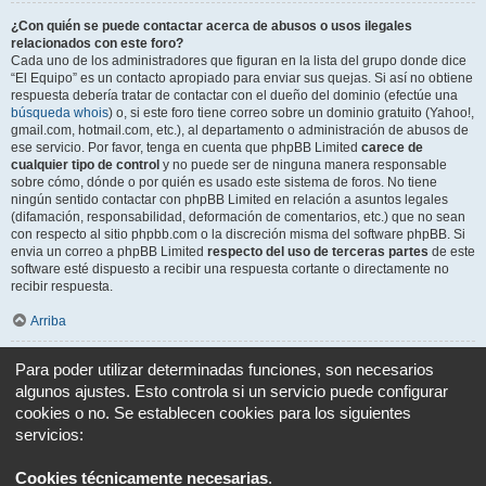
¿Con quién se puede contactar acerca de abusos o usos ilegales
relacionados con este foro?
Cada uno de los administradores que figuran en la lista del grupo donde dice
“El Equipo” es un contacto apropiado para enviar sus quejas. Si así no obtiene
respuesta debería tratar de contactar con el dueño del dominio (efectúe una
búsqueda whois
) o, si este foro tiene correo sobre un dominio gratuito (Yahoo!,
gmail.com, hotmail.com, etc.), al departamento o administración de abusos de
ese servicio. Por favor, tenga en cuenta que phpBB Limited
carece de
cualquier tipo de control
y no puede ser de ninguna manera responsable
sobre cómo, dónde o por quién es usado este sistema de foros. No tiene
ningún sentido contactar con phpBB Limited en relación a asuntos legales
(difamación, responsabilidad, deformación de comentarios, etc.) que no sean
con respecto al sitio phpbb.com o la discreción misma del software phpBB. Si
envia un correo a phpBB Limited
respecto del uso de terceras partes
de este
software esté dispuesto a recibir una respuesta cortante o directamente no
recibir respuesta.
Arriba
¿Cómo puedo ponerme en contacto con un Administrador?
Para poder utilizar determinadas funciones, son necesarios
Todos los usuarios del foro pueden usar el formulario “Contáctenos”, si está
algunos ajustes. Esto controla si un servicio puede configurar
opción ha sido habilitada por el Administrador del foro.
cookies o no. Se establecen cookies para los siguientes
Los miembros del foro también pueden usar el enlace “El equipo”.
servicios:
Arriba
Cookies técnicamente necesarias
.