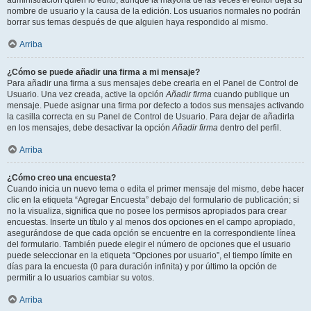
administración quién lo editó, aunque la mayoría de las veces el editor deja su
nombre de usuario y la causa de la edición. Los usuarios normales no podrán
borrar sus temas después de que alguien haya respondido al mismo.
Arriba
¿Cómo se puede añadir una firma a mi mensaje?
Para añadir una firma a sus mensajes debe crearla en el Panel de Control de
Usuario. Una vez creada, active la opción
Añadir firma
cuando publique un
mensaje. Puede asignar una firma por defecto a todos sus mensajes activando
la casilla correcta en su Panel de Control de Usuario. Para dejar de añadirla
en los mensajes, debe desactivar la opción
Añadir firma
dentro del perfil.
Arriba
¿Cómo creo una encuesta?
Cuando inicia un nuevo tema o edita el primer mensaje del mismo, debe hacer
clic en la etiqueta “Agregar Encuesta” debajo del formulario de publicación; si
no la visualiza, significa que no posee los permisos apropiados para crear
encuestas. Inserte un título y al menos dos opciones en el campo apropiado,
asegurándose de que cada opción se encuentre en la correspondiente línea
del formulario. También puede elegir el número de opciones que el usuario
puede seleccionar en la etiqueta “Opciones por usuario”, el tiempo límite en
días para la encuesta (0 para duración infinita) y por último la opción de
permitir a lo usuarios cambiar su votos.
Arriba