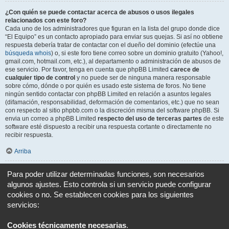
¿Con quién se puede contactar acerca de abusos o usos ilegales
relacionados con este foro?
Cada uno de los administradores que figuran en la lista del grupo donde dice
“El Equipo” es un contacto apropiado para enviar sus quejas. Si así no obtiene
respuesta debería tratar de contactar con el dueño del dominio (efectúe una
búsqueda whois
) o, si este foro tiene correo sobre un dominio gratuito (Yahoo!,
gmail.com, hotmail.com, etc.), al departamento o administración de abusos de
ese servicio. Por favor, tenga en cuenta que phpBB Limited
carece de
cualquier tipo de control
y no puede ser de ninguna manera responsable
sobre cómo, dónde o por quién es usado este sistema de foros. No tiene
ningún sentido contactar con phpBB Limited en relación a asuntos legales
(difamación, responsabilidad, deformación de comentarios, etc.) que no sean
con respecto al sitio phpbb.com o la discreción misma del software phpBB. Si
envia un correo a phpBB Limited
respecto del uso de terceras partes
de este
software esté dispuesto a recibir una respuesta cortante o directamente no
recibir respuesta.
Arriba
¿Cómo puedo ponerme en contacto con un Administrador?
Para poder utilizar determinadas funciones, son necesarios
Todos los usuarios del foro pueden usar el formulario “Contáctenos”, si está
algunos ajustes. Esto controla si un servicio puede configurar
opción ha sido habilitada por el Administrador del foro.
cookies o no. Se establecen cookies para los siguientes
Los miembros del foro también pueden usar el enlace “El equipo”.
servicios:
Arriba
Cookies técnicamente necesarias
.