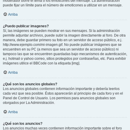
moderador borre el tema o los emoticones del mensaje. La administración
puede fijar un límite para el número de emoticones a utilizar en un mensaje.
Arriba
¿Puedo publicar imagenes?
Sí, las imágenes se pueden mostrar en sus mensajes. Si la administración
permite adjuntar archivos, puede subir la imagen directamente al foro. De otra
manera, debe guardar primero su foto en un servidor de acceso público, e.j.
http://www.ejemplo.com/mi-imagen.gif. No puede publicar imágenes que se
encuentren en su PC (a menos que sea un servidor de acceso público) ni
tampoco las que se encuentren guardadas bajo mecanismos de autenticación,
e.j. hotmail o yahoo correo, sitios protegidos por contraseñas, etc. Para exhibir
imágenes utilice el BBCode con la etiqueta [img].
Arriba
¿Qué son los anuncios globales?
Los anuncios globales contienen información importante y debería leerlos
cada vez que sea posible. Éstos aparecerán al principio de cada foro y en el
Panel de Control de Usuario. Los permisos para anuncios globales son
otorgados por La Administración.
Arriba
¿Qué son los anuncios?
Los anuncios muchas veces contienen información importante sobre el foro