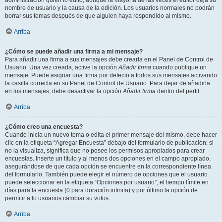
administración quién lo editó, aunque la mayoría de las veces el editor deja su
nombre de usuario y la causa de la edición. Los usuarios normales no podrán
borrar sus temas después de que alguien haya respondido al mismo.
Arriba
¿Cómo se puede añadir una firma a mi mensaje?
Para añadir una firma a sus mensajes debe crearla en el Panel de Control de
Usuario. Una vez creada, active la opción
Añadir firma
cuando publique un
mensaje. Puede asignar una firma por defecto a todos sus mensajes activando
la casilla correcta en su Panel de Control de Usuario. Para dejar de añadirla
en los mensajes, debe desactivar la opción
Añadir firma
dentro del perfil.
Arriba
¿Cómo creo una encuesta?
Cuando inicia un nuevo tema o edita el primer mensaje del mismo, debe hacer
clic en la etiqueta “Agregar Encuesta” debajo del formulario de publicación; si
no la visualiza, significa que no posee los permisos apropiados para crear
encuestas. Inserte un título y al menos dos opciones en el campo apropiado,
asegurándose de que cada opción se encuentre en la correspondiente línea
del formulario. También puede elegir el número de opciones que el usuario
puede seleccionar en la etiqueta “Opciones por usuario”, el tiempo límite en
días para la encuesta (0 para duración infinita) y por último la opción de
permitir a lo usuarios cambiar su votos.
Arriba