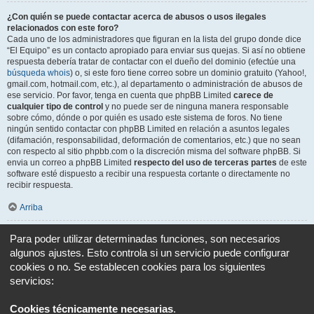
¿Con quién se puede contactar acerca de abusos o usos ilegales
relacionados con este foro?
Cada uno de los administradores que figuran en la lista del grupo donde dice
“El Equipo” es un contacto apropiado para enviar sus quejas. Si así no obtiene
respuesta debería tratar de contactar con el dueño del dominio (efectúe una
búsqueda whois
) o, si este foro tiene correo sobre un dominio gratuito (Yahoo!,
gmail.com, hotmail.com, etc.), al departamento o administración de abusos de
ese servicio. Por favor, tenga en cuenta que phpBB Limited
carece de
cualquier tipo de control
y no puede ser de ninguna manera responsable
sobre cómo, dónde o por quién es usado este sistema de foros. No tiene
ningún sentido contactar con phpBB Limited en relación a asuntos legales
(difamación, responsabilidad, deformación de comentarios, etc.) que no sean
con respecto al sitio phpbb.com o la discreción misma del software phpBB. Si
envia un correo a phpBB Limited
respecto del uso de terceras partes
de este
software esté dispuesto a recibir una respuesta cortante o directamente no
recibir respuesta.
Arriba
¿Cómo puedo ponerme en contacto con un Administrador?
Para poder utilizar determinadas funciones, son necesarios
Todos los usuarios del foro pueden usar el formulario “Contáctenos”, si está
algunos ajustes. Esto controla si un servicio puede configurar
opción ha sido habilitada por el Administrador del foro.
cookies o no. Se establecen cookies para los siguientes
Los miembros del foro también pueden usar el enlace “El equipo”.
servicios:
Arriba
Cookies técnicamente necesarias
.