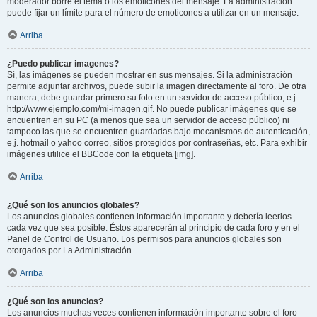
moderador borre el tema o los emoticones del mensaje. La administración
puede fijar un límite para el número de emoticones a utilizar en un mensaje.
Arriba
¿Puedo publicar imagenes?
Sí, las imágenes se pueden mostrar en sus mensajes. Si la administración
permite adjuntar archivos, puede subir la imagen directamente al foro. De otra
manera, debe guardar primero su foto en un servidor de acceso público, e.j.
http://www.ejemplo.com/mi-imagen.gif. No puede publicar imágenes que se
encuentren en su PC (a menos que sea un servidor de acceso público) ni
tampoco las que se encuentren guardadas bajo mecanismos de autenticación,
e.j. hotmail o yahoo correo, sitios protegidos por contraseñas, etc. Para exhibir
imágenes utilice el BBCode con la etiqueta [img].
Arriba
¿Qué son los anuncios globales?
Los anuncios globales contienen información importante y debería leerlos
cada vez que sea posible. Éstos aparecerán al principio de cada foro y en el
Panel de Control de Usuario. Los permisos para anuncios globales son
otorgados por La Administración.
Arriba
¿Qué son los anuncios?
Los anuncios muchas veces contienen información importante sobre el foro